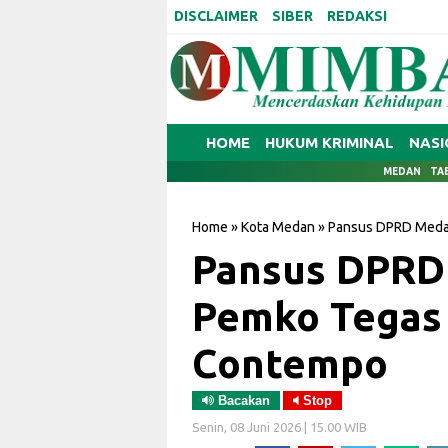
DISCLAIMER
SIBER
REDAKSI
HOME
HUKUM KRIMINAL
NASI
MEDAN
TA
Home
»
Kota Medan
»
Pansus DPRD Meda
Pansus DPRD
Pemko Tegas 
Contempo
Bacakan
Stop
Senin, 08 Juni 2026 | 15.00 WIB