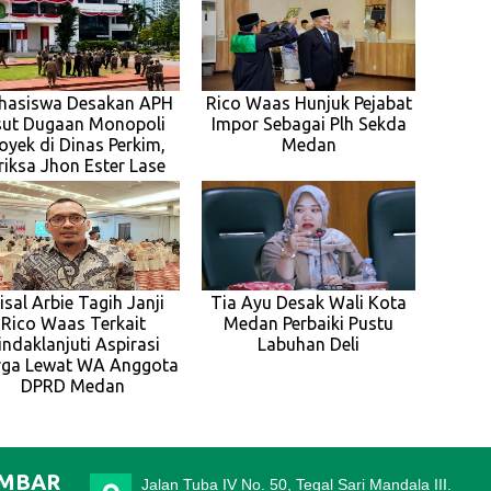
hasiswa Desakan APH
Rico Waas Hunjuk Pejabat
ut Dugaan Monopoli
Impor Sebagai Plh Sekda
oyek di Dinas Perkim,
Medan
riksa Jhon Ester Lase
isal Arbie Tagih Janji
Tia Ayu Desak Wali Kota
Rico Waas Terkait
Medan Perbaiki Pustu
indaklanjuti Aspirasi
Labuhan Deli
ga Lewat WA Anggota
DPRD Medan
IMBAR
Jalan Tuba IV No. 50, Tegal Sari Mandala III.