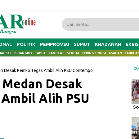
ONAL
POLITIK
PEMPROVSU
SUMUT
KHAZANAH
EKBIS
BAGSEL
BIDANGRO
TAPUT
LANGKAT
SERGAI
TEBINGTINGGI
ASAHAN
LABUHA
P
n Desak Pemko Tegas Ambil Alih PSU Contempo
 Medan Desak
Ambil Alih PSU
So