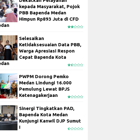
Dekatkan Pelayanan
kepada Masyarakat, Pojok
PBB Bapenda Medan
Himpun Rp893 Juta di CFD
edan
Selesaikan
Ketidaksesuaian Data PBB,
Warga Apresiasi Respon
Cepat Bapenda Kota
edan
PWPM Dorong Pemko
Medan Lindungi 16.000
Pemulung Lewat BPJS
Ketenagakerjaan
Sinergi Tingkatkan PAD,
Bapenda Kota Medan
Kunjungi Kanwil DJP Sumut
I