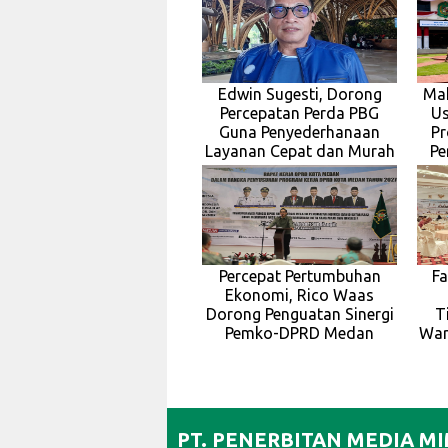
Edwin Sugesti, Dorong
Ma
Percepatan Perda PBG
Us
Guna Penyederhanaan
Pr
Layanan Cepat dan Murah
Pe
Percepat Pertumbuhan
Fa
Ekonomi, Rico Waas
Dorong Penguatan Sinergi
T
Pemko-DPRD Medan
War
PT. PENERBITAN MEDIA M