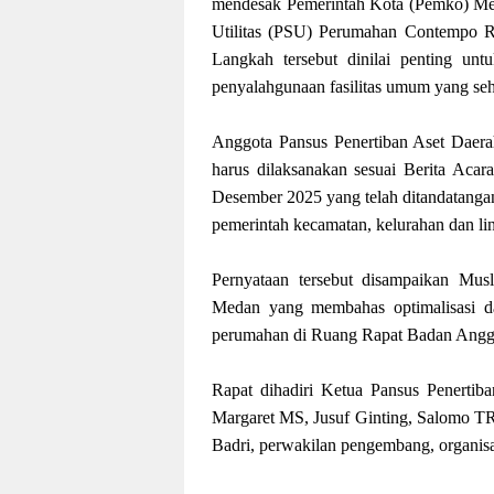
mendesak Pemerintah Kota (Pemko) Med
Utilitas (PSU) Perumahan Contempo R
Langkah tersebut dinilai penting un
penyalahgunaan fasilitas umum yang seh
Anggota Pansus Penertiban Aset Dae
harus dilaksanakan sesuai Berita Aca
Desember 2025 yang telah ditandatanga
pemerintah kecamatan, kelurahan dan li
Pernyataan tersebut disampaikan Mus
Medan yang membahas optimalisasi dan
perumahan di Ruang Rapat Badan Angg
Rapat dihadiri Ketua Pansus Penerti
Margaret MS, Jusuf Ginting, Salomo TR
Badri, perwakilan pengembang, organisasi