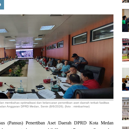
n membahas optimalisasi dan kelancaran penertiban aset daerah terkait fasilitas
an Anggaran DPRD Medan, Senin (8/6/2026). (foto : mimbar/mar)
s (Pansus) Penertiban Aset Daerah DPRD Kota Medan