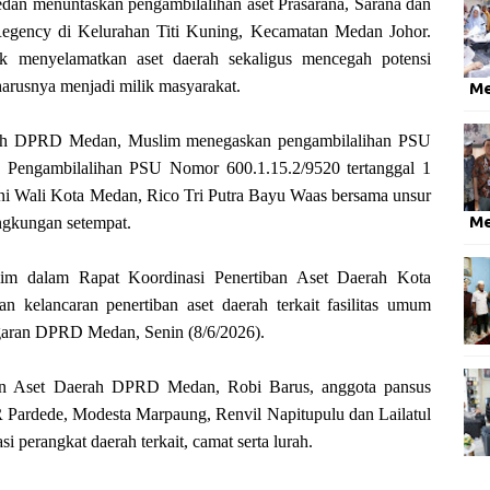
an menuntaskan pengambilalihan aset Prasarana, Sarana dan
egency di Kelurahan Titi Kuning, Kecamatan Medan Johor.
tuk menyelamatkan aset daerah sekaligus mencegah potensi
arusnya menjadi milik masyarakat.
M
rah DPRD Medan, Muslim menegaskan pengambilalihan PSU
ra Pengambilalihan PSU Nomor 600.1.15.2/9520 tertanggal 1
ni Wali Kota Medan, Rico Tri Putra Bayu Waas bersama unsur
M
ngkungan setempat.
lim dalam Rapat Koordinasi Penertiban Aset Daerah Kota
 kelancaran penertiban aset daerah terkait fasilitas umum
aran DPRD Medan, Senin (8/6/2026).
ban Aset Daerah DPRD Medan, Robi Barus, anggota pansus
 Pardede, Modesta Marpaung, Renvil Napitupulu dan Lailatul
 perangkat daerah terkait, camat serta lurah.