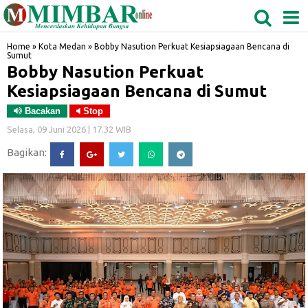
MEDAN
TABAGSEL
BIDANGRO
Home
»
Kota Medan
»
Bobby Nasution Perkuat Kesiapsiagaan Bencana di
Sumut
Bobby Nasution Perkuat
Kesiapsiagaan Bencana di Sumut
Bacakan
Stop
Selasa, 09 Juni 2026 | 17.32 WIB
Bagikan: