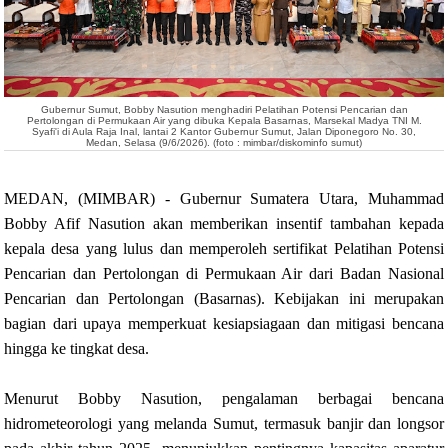
Gubernur Sumut, Bobby Nasution menghadiri Pelatihan Potensi Pencarian dan
Pertolongan di Permukaan Air yang dibuka Kepala Basarnas, Marsekal Madya TNI M.
Syafi'i di Aula Raja Inal, lantai 2 Kantor Gubernur Sumut, Jalan Diponegoro No. 30,
Medan, Selasa (9/6/2026). (foto : mimbar/diskominfo sumut)
MEDAN, (MIMBAR) - Gubernur Sumatera Utara, Muhammad
Bobby Afif Nasution akan memberikan insentif tambahan kepada
kepala desa yang lulus dan memperoleh sertifikat Pelatihan Potensi
Pencarian dan Pertolongan di Permukaan Air dari Badan Nasional
Pencarian dan Pertolongan (Basarnas). Kebijakan ini merupakan
bagian dari upaya memperkuat kesiapsiagaan dan mitigasi bencana
hingga ke tingkat desa.
Menurut Bobby Nasution, pengalaman berbagai bencana
hidrometeorologi yang melanda Sumut, termasuk banjir dan longsor