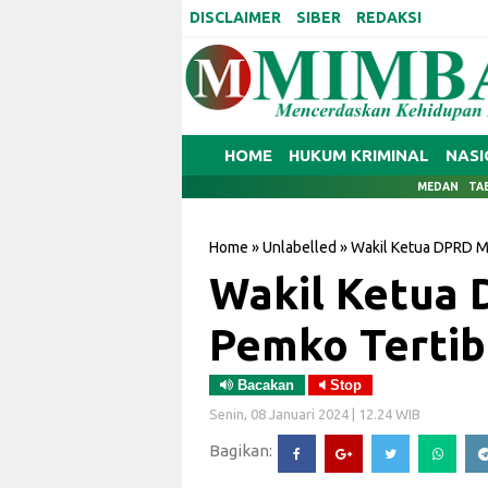
DISCLAIMER
SIBER
REDAKSI
HOME
HUKUM KRIMINAL
NASI
MEDAN
TA
Home
»
Unlabelled
»
Wakil Ketua DPRD M
Wakil Ketua
Pemko Tertibk
Bacakan
Stop
Senin, 08 Januari 2024 | 12.24 WIB
Bagikan: