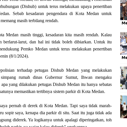
hubungan (Dishub) untuk terus melakukan upaya penertiban
 Medan. Sebab kesadaran pengendara di Kota Medan untuk
 memang masih terbilang rendah.
M
ota Medan masih tinggi, kesadaran kita masih rendah. Kalau
n berlarut-larut, dan hal ini tidak boleh dibiarkan. Untuk itu
endukung Pemko Medan untuk terus melakukan penertiban
enin (8/1/2024).
M
epolisian terhadap petugas Dishub Medan yang melakukan
an simpang rumah dinas Gubernur Sumut, Ihwan mengaku
, apa yang dilakukan petugas Dishub Medan itu hanya sebatas
satunya memastikan tertibnya sistem parkir di Kota Medan.
ya pernah di derek di Kota Medan. Tapi saya tidak marah-
 sopir saya, kenapa dia parkir di situ. Saat itu juga tidak ada
ngsung diderek. Ya logikanya untuk apalagi diperingatkan, toh
 boleh parkir, ya wajar kalau diderek" ungkapnya.