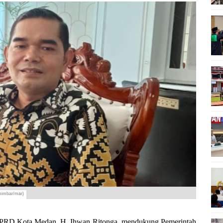
mimbar/mar)
D Kota Medan, H. Ihwan Ritonga, mendukung Pemerintah