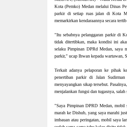
Kota (Pemko) Medan melalui Dinas Per
parkir di setiap ruas jalan di Kota
memarkirkan kendaraannya secara tertib
"Itu sebabnya pelanggaran parkir di K
tidak ditertibkan, maka kondisi ini aka
selaku Pimpinan DPRd Medan, saya m
parkir," ucap Ihwan kepada wartawan, S
Terkait adanya pelaporan ke pihak k
penertiban parkir di Jalan Sudirm
menyayangkan sikap tersebut. Pasalnya
menjalankan fungsi dan tugasnya, salah 
"Saya Pimpinan DPRD Medan, mobil sa
marah ke Dishub, yang saya marahi justru
imbauan atau peringatan, mobil saya la
sudah sama-sama tahu kalau disitu tidak