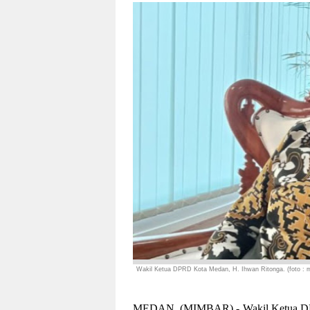
Wakil Ketua DPRD Kota Medan, H. Ihwan Ritonga. (foto : 
MEDAN, (MIMBAR) - Wakil Ketua DPR