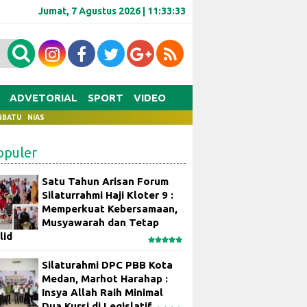
Jumat, 7 Agustus 2026 |
11:33:34
ADVETORIAL
SPORT
VIDEO
NBATU
NIAS
opuler
Satu Tahun Arisan Forum
Silaturrahmi Haji Kloter 9 :
Memperkuat Kebersamaan,
Musyawarah dan Tetap
lid
Silaturahmi DPC PBB Kota
Medan, Marhot Harahap :
Insya Allah Raih Minimal
Dua Kursi di Legislatif