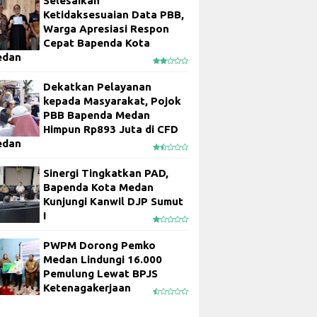
Selesaikan
Ketidaksesuaian Data PBB,
Warga Apresiasi Respon
Cepat Bapenda Kota
edan
Dekatkan Pelayanan
kepada Masyarakat, Pojok
PBB Bapenda Medan
Himpun Rp893 Juta di CFD
edan
Sinergi Tingkatkan PAD,
Bapenda Kota Medan
Kunjungi Kanwil DJP Sumut
I
PWPM Dorong Pemko
Medan Lindungi 16.000
Pemulung Lewat BPJS
Ketenagakerjaan