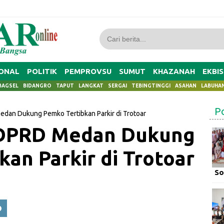
ONAL
POLITIK
PEMPROVSU
SUMUT
KHAZANAH
EKBIS
BAGSEL
BIDANGRO
TAPUT
LANGKAT
SERGAI
TEBINGTINGGI
ASAHAN
LABUHA
P
edan Dukung Pemko Tertibkan Parkir di Trotoar
 DPRD Medan Dukung
an Parkir di Trotoar
So