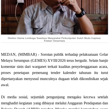
Direktur Utama Lembaga Swadaya Masyarakat Perkumpulan Suluh Muda Inspirasi,
Kristian Simarmata
MEDAN, (MIMBAR) - Sorotan publik terhadap pelaksanaan Gelar
Melayu Serumpun (GEMES) XVIII/2026 terus bergulir. Selain banjir
komentar sinis dari warganet terkait kualitas penyelenggaraan acara,
proses penetapan pemenang tender kalender tahunan itu turut
dipertanyakan menyusul munculnya dugaan telah dikondisikan sejak
awal.
Di media sosial, sejumlah pengunjung mengaku kecewa setelah
menghadiri kegiatan yang dibiayai melalui Anggaran Pendapatan dan