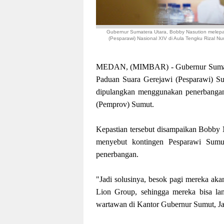
Gubernur Sumatera Utara, Bobby Nasution melepa
(Pesparawi) Nasional XIV di Aula Tengku Rizal Nu
MEDAN, (MIMBAR) - Gubernur Sumatera
Paduan Suara Gerejawi (Pesparawi) Su
dipulangkan menggunakan penerbangan t
(Pemprov) Sumut.
Kepastian tersebut disampaikan Bobby 
menyebut kontingen Pesparawi Sumut
penerbangan.
"Jadi solusinya, besok pagi mereka aka
Lion Group, sehingga mereka bisa la
wartawan di Kantor Gubernur Sumut, Ja