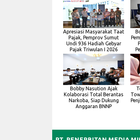
Apresiasi Masyarakat Taat
B
Pajak, Pemprov Sumut
Pem
Undi 936 Hadiah Gebyar
Pajak Triwulan I 2026
P
Bobby Nasution Ajak
T
Kolaborasi Total Berantas
Towe
Narkoba, Siap Dukung
Pen
Anggaran BNNP
PT. PENERBITAN MEDIA M