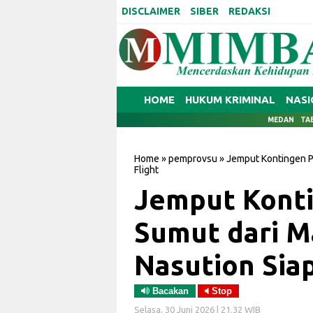
DISCLAIMER
SIBER
REDAKSI
HOME
HUKUM KRIMINAL
NASI
MEDAN
TA
Home
»
pemprovsu
»
Jemput Kontingen P
Flight
Jemput Kont
Sumut dari M
Nasution Siap
Bacakan
Stop
Selasa, 30 Juni 2026 | 21.32 WIB