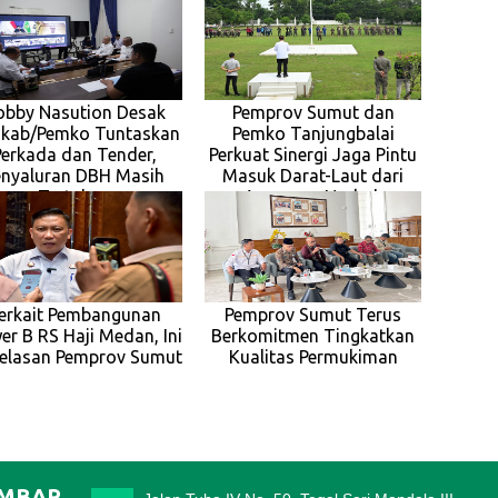
obby Nasution Desak
Pemprov Sumut dan
kab/Pemko Tuntaskan
Pemko Tanjungbalai
Perkada dan Tender,
Perkuat Sinergi Jaga Pintu
enyaluran DBH Masih
Masuk Darat-Laut dari
Tertahan
Ancaman Narkob
erkait Pembangunan
Pemprov Sumut Terus
r B RS Haji Medan, Ini
Berkomitmen Tingkatkan
jelasan Pemprov Sumut
Kualitas Permukiman
IMBAR