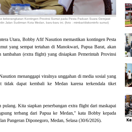
s keberangkatan Kontingen Provinsi Sumut pada Pesta Paduan Suara Gerejawi
rdin Jalan Sudirman Kota Medan, baru-baru ini. (foto : mimbar/diskominfo sumut)
 Utara, Bobby Afif Nasution memastikan kontingen Pesta
mut yang sempat tertahan di Manokwari, Papua Barat, akan
ambahan (extra flight) yang disiapkan Pemerintah Provinsi
Nasution menanggapi viralnya unggahan di media sosial yang
 tidak dapat kembali ke Medan karena terkendala tiket
n pulang. Kita siapkan penerbangan extra flight dari maskapai
ngsung terbang dari Papua ke Medan," kata Bobby kepada
Ke
lan Pangeran Diponegoro, Medan, Selasa (30/6/2026).