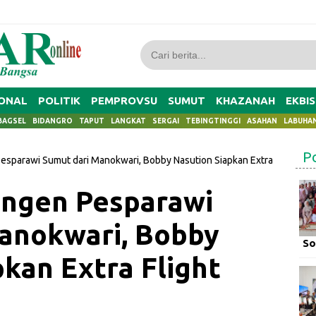
ONAL
POLITIK
PEMPROVSU
SUMUT
KHAZANAH
EKBIS
BAGSEL
BIDANGRO
TAPUT
LANGKAT
SERGAI
TEBINGTINGGI
ASAHAN
LABUHA
P
esparawi Sumut dari Manokwari, Bobby Nasution Siapkan Extra
ingen Pesparawi
anokwari, Bobby
So
kan Extra Flight