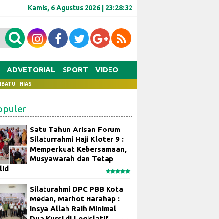
Kamis, 6 Agustus 2026 |
23:28:33
ADVETORIAL
SPORT
VIDEO
NBATU
NIAS
opuler
Satu Tahun Arisan Forum
Silaturrahmi Haji Kloter 9 :
Memperkuat Kebersamaan,
Musyawarah dan Tetap
lid
Silaturahmi DPC PBB Kota
Medan, Marhot Harahap :
Insya Allah Raih Minimal
Dua Kursi di Legislatif