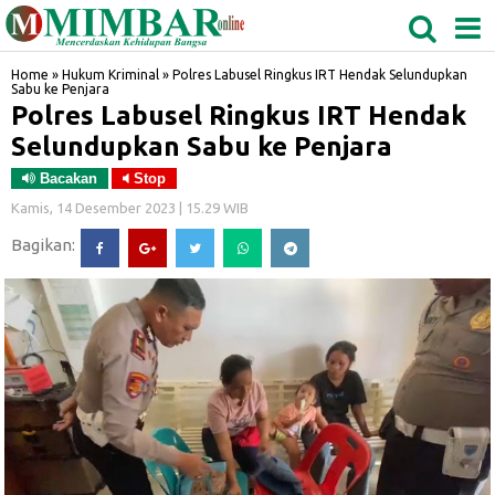
MEDAN
TABAGSEL
BIDANGRO
Home
»
Hukum Kriminal
»
Polres Labusel Ringkus IRT Hendak Selundupkan
Sabu ke Penjara
Polres Labusel Ringkus IRT Hendak
Selundupkan Sabu ke Penjara
Bacakan
Stop
Kamis, 14 Desember 2023 | 15.29 WIB
Bagikan: