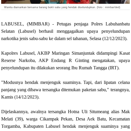
Wanita diamankan bersama barang bukti sabu yang hendak diselundupkan. (foto : mimbar/ded)
LABUSEL, (MIMBAR) - Petugas penjaga Polres Labuhanbatu
Selatan (Labusel) berhasil menggagalkan upaya penyelundupan
narkotika jenis sabu-sabu ke dalam sel tahanan, Selasa (12/12/2023).
Kapolres Labusel, AKBP Maringan Simanjuntak didampingi Kasat
Reserse Narkoba, AKP Endang R Ginting mengatakan, upaya
penyelundupan itu dilakukan seorang Ibu Rumah Tangga (IRT).
"Modusnya hendak menjenguk suaminya. Tapi, dari lipatan celana
panjang yang dibawa tersangka ditemukan paketan sabu," terangnya,
Kamis (14/12/2023).
Dijelaskannya, awalnya tersangka Hotna Uli Situmeang alias Mak
Melati (39), warga Cikampak Pekan, Desa Aek Batu, Kecamatan
Torgamba, Kabupaten Labusel hendak menjenguk suaminya yang