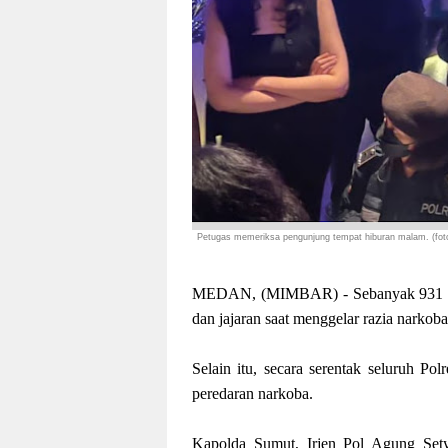
Petugas memeriksa pengunjung tempat hiburan malam. (fot
MEDAN, (MIMBAR) - Sebanyak 931 oran
dan jajaran saat menggelar razia narkoba
Selain itu, secara serentak seluruh P
peredaran narkoba.
Kapolda Sumut, Irjen Pol Agung Se