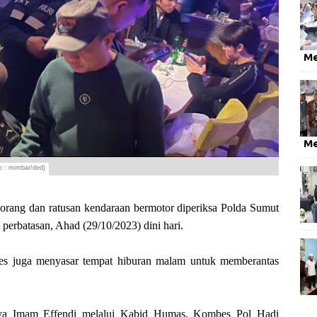
M
M
o : mimbar/ded)
g dan ratusan kendaraan bermotor diperiksa Polda Sumut
 perbatasan, Ahad (29/10/2023) dini hari.
olres juga menyasar tempat hiburan malam untuk memberantas
tya Imam Effendi melalui Kabid Humas, Kombes Pol Hadi