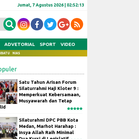
Jumat, 7 Agustus 2026 |
02:52:13
ADVETORIAL
SPORT
VIDEO
NBATU
NIAS
opuler
Satu Tahun Arisan Forum
Silaturrahmi Haji Kloter 9 :
Memperkuat Kebersamaan,
Musyawarah dan Tetap
lid
Silaturahmi DPC PBB Kota
Medan, Marhot Harahap :
Insya Allah Raih Minimal
Dua Kursi di Legislatif