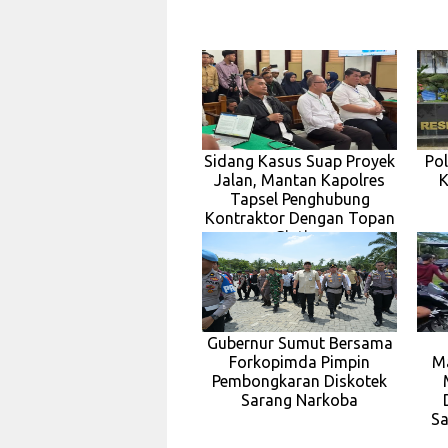
Sidang Kasus Suap Proyek
Po
Jalan, Mantan Kapolres
K
Tapsel Penghubung
Kontraktor Dengan Topan
Ginting
Gubernur Sumut Bersama
Forkopimda Pimpin
M
Pembongkaran Diskotek
Sarang Narkoba
Sa