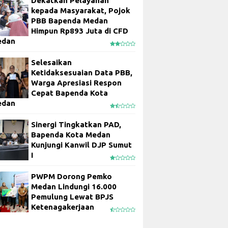
Dekatkan Pelayanan
kepada Masyarakat, Pojok
PBB Bapenda Medan
Himpun Rp893 Juta di CFD
edan
Selesaikan
Ketidaksesuaian Data PBB,
Warga Apresiasi Respon
Cepat Bapenda Kota
edan
Sinergi Tingkatkan PAD,
Bapenda Kota Medan
Kunjungi Kanwil DJP Sumut
I
PWPM Dorong Pemko
Medan Lindungi 16.000
Pemulung Lewat BPJS
Ketenagakerjaan