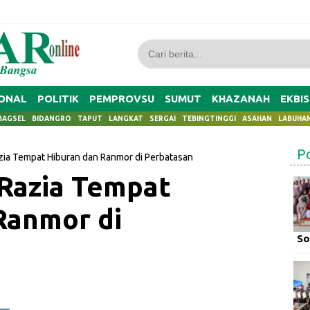
ONAL
POLITIK
PEMPROVSU
SUMUT
KHAZANAH
EKBIS
BAGSEL
BIDANGRO
TAPUT
LANGKAT
SERGAI
TEBINGTINGGI
ASAHAN
LABUHA
P
zia Tempat Hiburan dan Ranmor di Perbatasan
Razia Tempat
Ranmor di
So