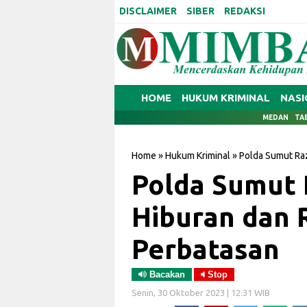
DISCLAIMER
SIBER
REDAKSI
HOME
HUKUM KRIMINAL
NASI
MEDAN
TA
Home
»
Hukum Kriminal
»
Polda Sumut Ra
Polda Sumut 
Hiburan dan 
Perbatasan
Bacakan
Stop
Senin, 30 Oktober 2023 | 12.31 WIB