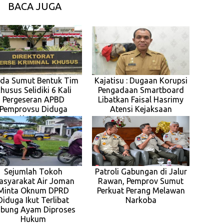
BACA JUGA
lda Sumut Bentuk Tim
Kajatisu : Dugaan Korupsi
husus Selidiki 6 Kali
Pengadaan Smartboard
Pergeseran APBD
Libatkan Faisal Hasrimy
Pemprovsu Diduga
Atensi Kejaksaan
Korupsi
Sejumlah Tokoh
Patroli Gabungan di Jalur
asyarakat Air Joman
Rawan, Pemprov Sumut
Minta Oknum DPRD
Perkuat Perang Melawan
Diduga Ikut Terlibat
Narkoba
bung Ayam Diproses
Hukum