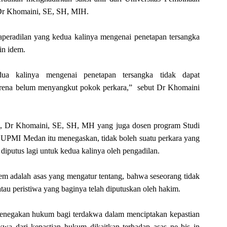
Dr Khomaini, SE, SH, MIH.
aperadilan yang kedua kalinya mengenai penetapan tersangka
 in idem.
ua kalinya mengenai penetapan tersangka tidak dapat
karena belum menyangkut pokok perkara,” sebut Dr Khomaini
tu, Dr Khomaini, SE, SH, MH yang juga dosen program Studi
PMI Medan itu menegaskan, tidak boleh suatu perkara yang
 diputus lagi untuk kedua kalinya oleh pengadilan.
em adalah asas yang mengatur tentang, bahwa seseorang tidak
n atau peristiwa yang baginya telah diputuskan oleh hakim.
penegakan hukum bagi terdakwa dalam menciptakan kepastian
wa dari kepastian hukum dikaitkan terhadap asas ne bis in