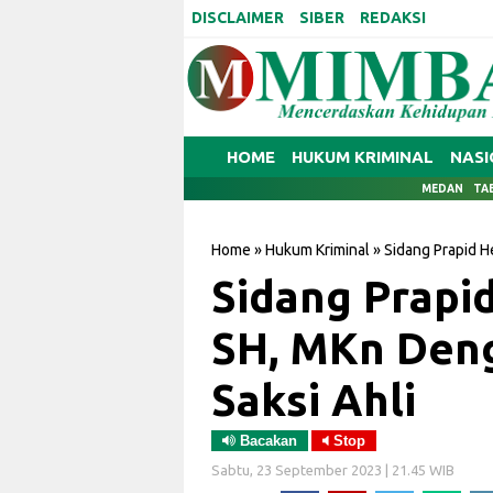
DISCLAIMER
SIBER
REDAKSI
HOME
HUKUM KRIMINAL
NASI
MEDAN
TA
Home
»
Hukum Kriminal
»
Sidang Prapid H
Sidang Prapi
SH, MKn Den
Saksi Ahli
Bacakan
Stop
Sabtu, 23 September 2023 | 21.45 WIB