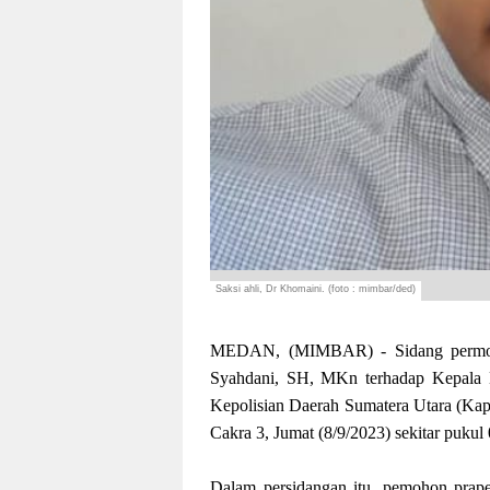
Saksi ahli, Dr Khomaini. (foto : mimbar/ded)
MEDAN, (MIMBAR) - Sidang permohon
Syahdani, SH, MKn terhadap Kepala K
Kepolisian Daerah Sumatera Utara (Kap
Cakra 3, Jumat (8/9/2023) sekitar puku
Dalam persidangan itu, pemohon praper