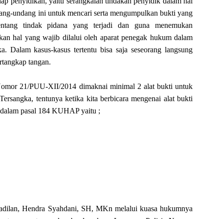
ap penyidikan, yaitu serangkaian tindakan penyidik dalam hal
dang-undang ini untuk mencari serta mengumpulkan bukti yang
entang tindak pidana yang terjadi dan guna menemukan
akan hal yang wajib dilalui oleh aparat penegak hukum dalam
a. Dalam kasus-kasus tertentu bisa saja seseorang langsung
ertangkap tangan.
omor 21/PUU-XII/2014 dimaknai minimal 2 alat bukti untuk
Tersangka, tentunya ketika kita berbicara mengenai alat bukti
tur dalam pasal 184 KUHAP yaitu ;
adilan, Hendra Syahdani, SH, MKn melalui kuasa hukumnya