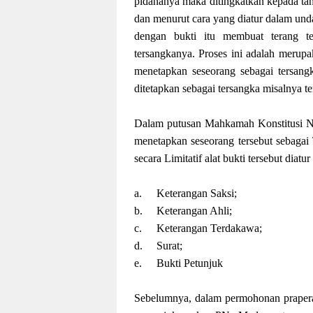
pidananya maka ditingkatkan kepada tah
dan menurut cara yang diatur dalam un
dengan bukti itu membuat terang t
tersangkanya. Proses ini adalah merup
menetapkan seseorang sebagai tersangk
ditetapkan sebagai tersangka misalnya t
Dalam putusan Mahkamah Konstitusi N
menetapkan seseorang tersebut sebagai 
secara Limitatif alat bukti tersebut dia
a.
Keterangan Saksi;
b.
Keterangan Ahli;
c.
Keterangan Terdakawa;
d.
Surat;
e.
Bukti Petunjuk
Sebelumnya, dalam permohonan praper