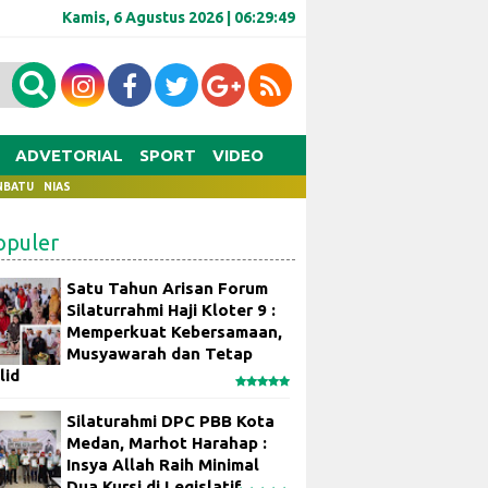
Kamis, 6 Agustus 2026 |
06:29:50
ADVETORIAL
SPORT
VIDEO
NBATU
NIAS
opuler
Satu Tahun Arisan Forum
Silaturrahmi Haji Kloter 9 :
Memperkuat Kebersamaan,
Musyawarah dan Tetap
lid
Silaturahmi DPC PBB Kota
Medan, Marhot Harahap :
Insya Allah Raih Minimal
Dua Kursi di Legislatif