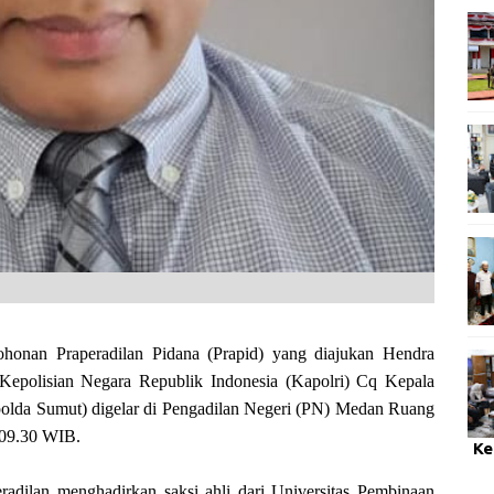
an Praperadilan Pidana (Prapid) yang diajukan Hendra
epolisian Negara Republik Indonesia (Kapolri) Cq Kepala
olda Sumut) digelar di Pengadilan Negeri (PN) Medan Ruang
l 09.30 WIB.
Ke
adilan menghadirkan saksi ahli dari Universitas Pembinaan