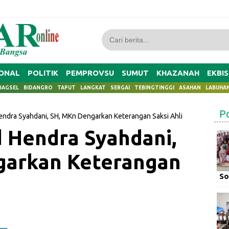
ONAL
POLITIK
PEMPROVSU
SUMUT
KHAZANAH
EKBIS
BAGSEL
BIDANGRO
TAPUT
LANGKAT
SERGAI
TEBINGTINGGI
ASAHAN
LABUHA
P
endra Syahdani, SH, MKn Dengarkan Keterangan Saksi Ahli
d Hendra Syahdani,
garkan Keterangan
So