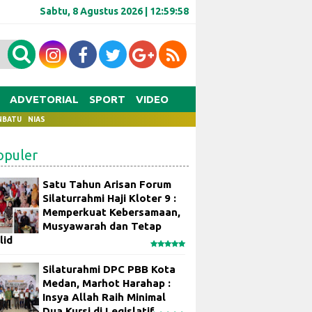
Sabtu, 8 Agustus 2026 |
12:59:59
ADVETORIAL
SPORT
VIDEO
NBATU
NIAS
opuler
Satu Tahun Arisan Forum
Silaturrahmi Haji Kloter 9 :
Memperkuat Kebersamaan,
Musyawarah dan Tetap
lid
Silaturahmi DPC PBB Kota
Medan, Marhot Harahap :
Insya Allah Raih Minimal
Dua Kursi di Legislatif