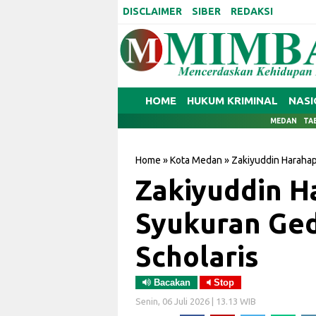
DISCLAIMER
SIBER
REDAKSI
HOME
HUKUM KRIMINAL
NASI
MEDAN
TA
Home
»
Kota Medan
»
Zakiyuddin Harahap
Zakiyuddin H
Syukuran Ge
Scholaris
Bacakan
Stop
Senin, 06 Juli 2026 | 13.13 WIB