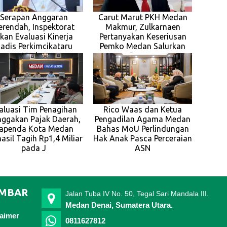
Serapan Anggaran
Carut Marut PKH Medan
erendah, Inspektorat
Makmur, Zulkarnaen
kan Evaluasi Kinerja
Pertanyakan Keseriusan
adis Perkimcikataru
Pemko Medan Salurkan
Medan
Bansos
aluasi Tim Penagihan
Rico Waas dan Ketua
ggakan Pajak Daerah,
Pengadilan Agama Medan
apenda Kota Medan
Bahas MoU Perlindungan
asil Tagih Rp1,4 Miliar
Hak Anak Pasca Perceraian
pada J
ASN
IMBAR
Jalan Tuba IV No. 50, Tegal Sari Mandala III.
Medan Denai, Sumatera Utara.
laimer
0811627812