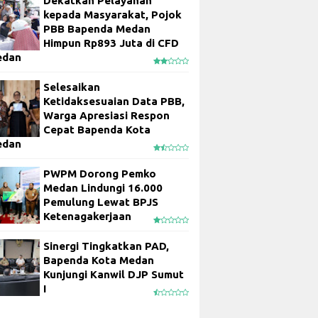
Dekatkan Pelayanan
kepada Masyarakat, Pojok
PBB Bapenda Medan
Himpun Rp893 Juta di CFD
edan
Selesaikan
Ketidaksesuaian Data PBB,
Warga Apresiasi Respon
Cepat Bapenda Kota
edan
PWPM Dorong Pemko
Medan Lindungi 16.000
Pemulung Lewat BPJS
Ketenagakerjaan
Sinergi Tingkatkan PAD,
Bapenda Kota Medan
Kunjungi Kanwil DJP Sumut
I