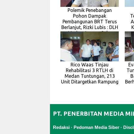
Polemik Penebangan
Pohon Dampak
T
Pembangunan BRT Terus
A
Berlanjut, Rizki Lubis : DLH
K
Medan Jangan Suka
Rico Waas Tinjau
Ev
Rehabilitasi 3 RTLH di
Tun
Medan Tuntungan, 213
B
Unit Ditargetkan Rampung
Berh
PT. PENERBITAN MEDIA M
Redaksi
·
Pedoman Media Siber
·
Disc