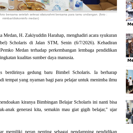
 foto bersama
setelah selesai silaturahmi bersama para tamu undangan. (foto :
mimbar/diskominfo medan)
M
edan, H. Zakiyuddin Harahap, menghadiri acara syukuran
el) Scholaris di Jalan STM, Senin (6/7/2026). Kehadiran
 Pemko Medan terhadap perkembangan lembaga pendidikan
ngkatan kualitas sumber daya manusia.
M
s berdirinya gedung baru Bimbel Scholaris. Ia berharap
adi tempat yang nyaman bagi para pelajar untuk menimba ilmu
ndoakan kiranya Bimbingan Belajar Scholaris ini nanti bisa
-anak generasi kita, semakin mau giat gigih belajar," ujar
ar memiliki peran penting sebagai pendamping pendidikan