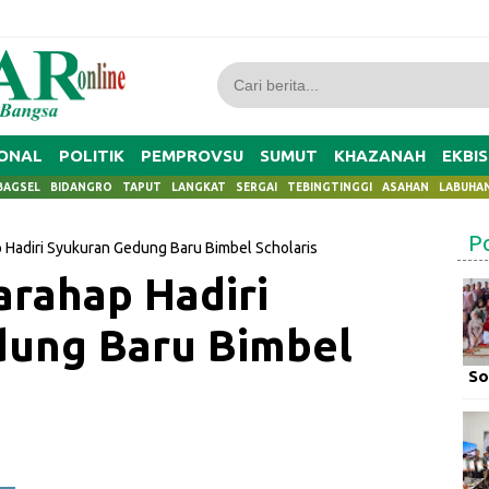
ONAL
POLITIK
PEMPROVSU
SUMUT
KHAZANAH
EKBIS
BAGSEL
BIDANGRO
TAPUT
LANGKAT
SERGAI
TEBINGTINGGI
ASAHAN
LABUHA
P
 Hadiri Syukuran Gedung Baru Bimbel Scholaris
arahap Hadiri
dung Baru Bimbel
So