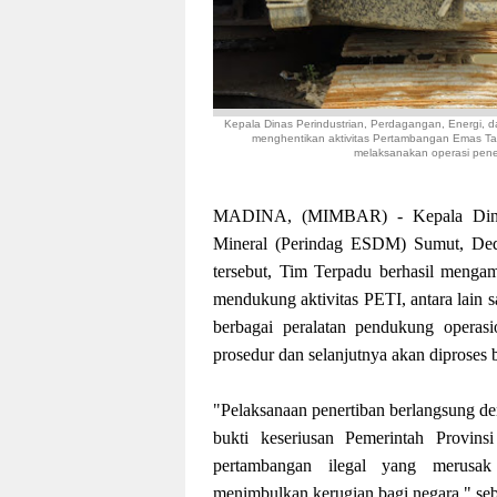
Kepala Dinas Perindustrian, Perdagangan, Energi,
menghentikan aktivitas Pertambangan Emas Ta
melaksanakan operasi penert
MADINA, (MIMBAR) - Kepala Dinas 
Mineral (Perindag ESDM) Sumut, Ded
tersebut, Tim Terpadu berhasil menga
mendukung aktivitas PETI, antara lain satu
berbagai peralatan pendukung operasi
prosedur dan selanjutnya akan diproses
"Pelaksanaan penertiban berlangsung den
bukti keseriusan Pemerintah Provins
pertambangan ilegal yang merusak
menimbulkan kerugian bagi negara," se