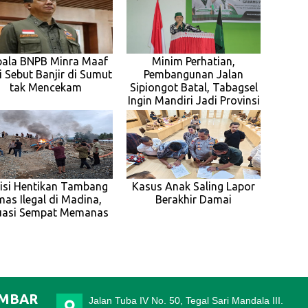
pala BNPB Minra Maaf
Minim Perhatian,
i Sebut Banjir di Sumut
Pembangunan Jalan
tak Mencekam
Sipiongot Batal, Tabagsel
Ingin Mandiri Jadi Provinsi
isi Hentikan Tambang
Kasus Anak Saling Lapor
as Ilegal di Madina,
Berakhir Damai
uasi Sempat Memanas
IMBAR
Jalan Tuba IV No. 50, Tegal Sari Mandala III.