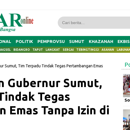
ONAL
POLITIK
PEMPROVSU
SUMUT
KHAZANAH
EKBIS
BAGSEL
BIDANGRO
TAPUT
LANGKAT
SERGAI
TEBINGTINGGI
ASAHAN
LABUHA
P
ur Sumut, Tim Terpadu Tindak Tegas Pertambangan Emas
n Gubernur Sumut,
Tindak Tegas
So
 Emas Tanpa Izin di