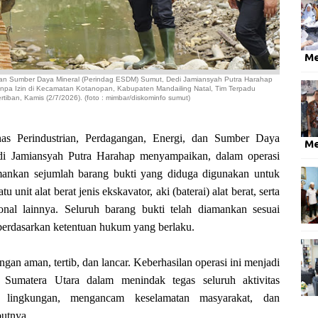
M
 dan Sumber Daya Mineral (Perindag ESDM) Sumut, Dedi Jamiansyah Putra Harahap
npa Izin di Kecamatan Kotanopan, Kabupaten Mandailing Natal, Tim Terpadu
iban, Kamis (2/7/2026). (foto : mimbar/diskominfo sumut)
Perindustrian, Perdagangan, Energi, dan Sumber Daya
M
i Jamiansyah Putra Harahap menyampaikan, dalam operasi
mankan sejumlah barang bukti yang diduga digunakan untuk
 unit alat berat jenis ekskavator, aki (baterai) alat berat, serta
onal lainnya. Seluruh barang bukti telah diamankan sesuai
 berdasarkan ketentuan hukum yang berlaku.
gan aman, tertib, dan lancar. Keberhasilan operasi ini menjadi
i Sumatera Utara dalam menindak tegas seluruh aktivitas
 lingkungan, mengancam keselamatan masyarakat, dan
butnya.