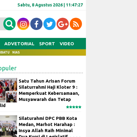
Sabtu, 8 Agustus 2026 |
11:47:28
ADVETORIAL
SPORT
VIDEO
NBATU
NIAS
opuler
Satu Tahun Arisan Forum
Silaturrahmi Haji Kloter 9 :
Memperkuat Kebersamaan,
Musyawarah dan Tetap
lid
Silaturahmi DPC PBB Kota
Medan, Marhot Harahap :
Insya Allah Raih Minimal
Dua Kursi di Legislatif