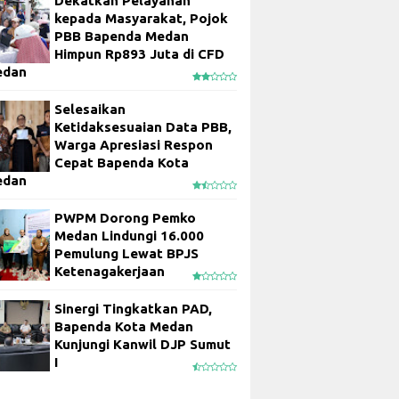
Dekatkan Pelayanan
kepada Masyarakat, Pojok
PBB Bapenda Medan
Himpun Rp893 Juta di CFD
edan
Selesaikan
Ketidaksesuaian Data PBB,
Warga Apresiasi Respon
Cepat Bapenda Kota
edan
PWPM Dorong Pemko
Medan Lindungi 16.000
Pemulung Lewat BPJS
Ketenagakerjaan
Sinergi Tingkatkan PAD,
Bapenda Kota Medan
Kunjungi Kanwil DJP Sumut
I