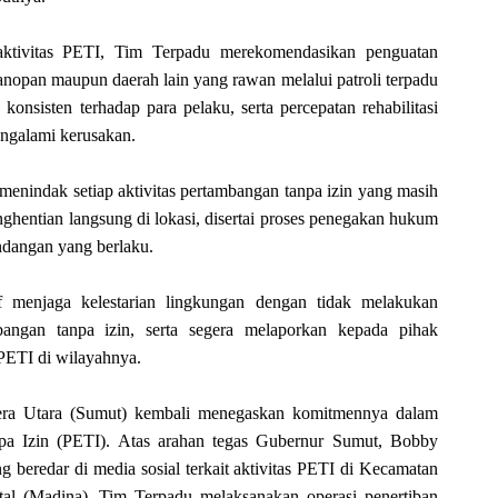
ktivitas PETI, Tim Terpadu merekomendasikan penguatan
opan maupun daerah lain yang rawan melalui patroli terpadu
onsisten terhadap para pelaku, serta percepatan rehabilitasi
ngalami kerusakan.
nindak setiap aktivitas pertambangan tanpa izin yang masih
hentian langsung di lokasi, disertai proses penegakan hukum
ndangan yang berlaku.
if menjaga kelestarian lingkungan dengan tidak melakukan
angan tanpa izin, serta segera melaporkan kepada pihak
PETI di wilayahnya.
era Utara (Sumut) kembali menegaskan komitmennya dalam
a Izin (PETI). Atas arahan tegas Gubernur Sumut, Bobby
g beredar di media sosial terkait aktivitas PETI di Kecamatan
al (Madina), Tim Terpadu melaksanakan operasi penertiban