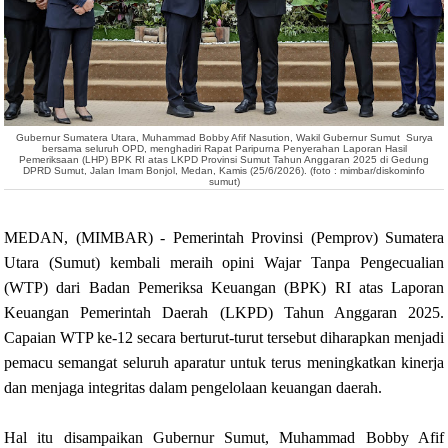
Gubernur Sumatera Utara, Muhammad Bobby Afif Nasution, Wakil Gubernur Sumut Surya
bersama seluruh OPD, menghadiri Rapat Paripurna Penyerahan Laporan Hasil
Pemeriksaan (LHP) BPK RI atas LKPD Provinsi Sumut Tahun Anggaran 2025 di Gedung
DPRD Sumut, Jalan Imam Bonjol, Medan, Kamis (25/6/2026). (foto : mimbar/diskominfo
sumut)
MEDAN, (MIMBAR) - Pemerintah Provinsi (Pemprov) Sumatera
Utara (Sumut) kembali meraih opini Wajar Tanpa Pengecualian
(WTP) dari Badan Pemeriksa Keuangan (BPK) RI atas Laporan
Keuangan Pemerintah Daerah (LKPD) Tahun Anggaran 2025.
Capaian WTP ke-12 secara berturut-turut tersebut diharapkan menjadi
pemacu semangat seluruh aparatur untuk terus meningkatkan kinerja
dan menjaga integritas dalam pengelolaan keuangan daerah.
Hal itu disampaikan Gubernur Sumut, Muhammad Bobby Afif