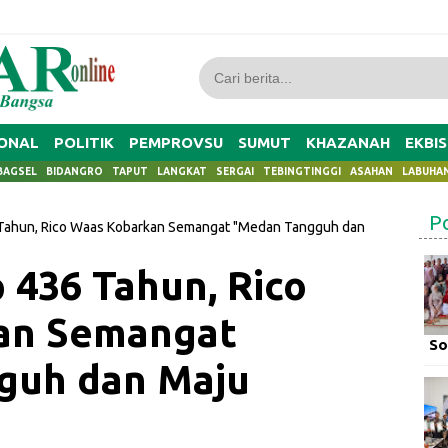
ONAL
POLITIK
PEMPROVSU
SUMUT
KHAZANAH
EKBIS
BAGSEL
BIDANGRO
TAPUT
LANGKAT
SERGAI
TEBINGTINGGI
ASAHAN
LABUHA
P
ahun, Rico Waas Kobarkan Semangat "Medan Tangguh dan
436 Tahun, Rico
an Semangat
So
guh dan Maju