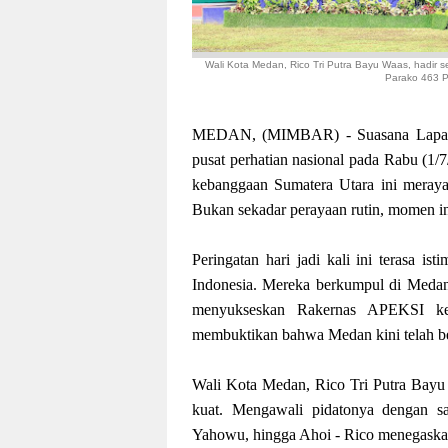
Wali Kota Medan, Rico Tri Putra Bayu Waas, hadir 
Parako 463 Pa
MEDAN, (MIMBAR) - Suasana Lapanga
pusat perhatian nasional pada Rabu (1/
kebanggaan Sumatera Utara ini merayak
Bukan sekadar perayaan rutin, momen ini
Peringatan hari jadi kali ini terasa i
Indonesia. Mereka berkumpul di Medan 
menyukseskan Rakernas APEKSI ke-
membuktikan bahwa Medan kini telah ber
Wali Kota Medan, Rico Tri Putra Bayu 
kuat. Mengawali pidatonya dengan s
Yahowu, hingga Ahoi - Rico menegaska