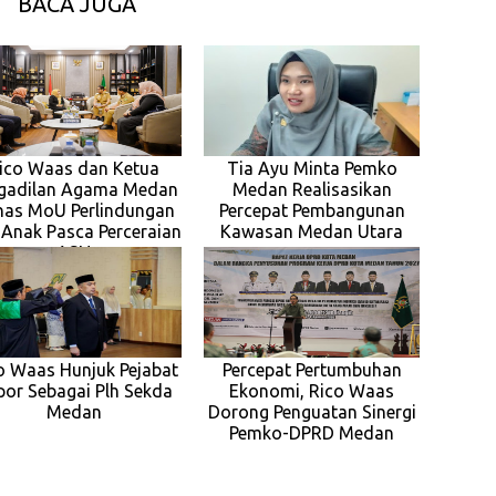
BACA JUGA
ico Waas dan Ketua
Tia Ayu Minta Pemko
gadilan Agama Medan
Medan Realisasikan
has MoU Perlindungan
Percepat Pembangunan
 Anak Pasca Perceraian
Kawasan Medan Utara
ASN
o Waas Hunjuk Pejabat
Percepat Pertumbuhan
por Sebagai Plh Sekda
Ekonomi, Rico Waas
Medan
Dorong Penguatan Sinergi
Pemko-DPRD Medan