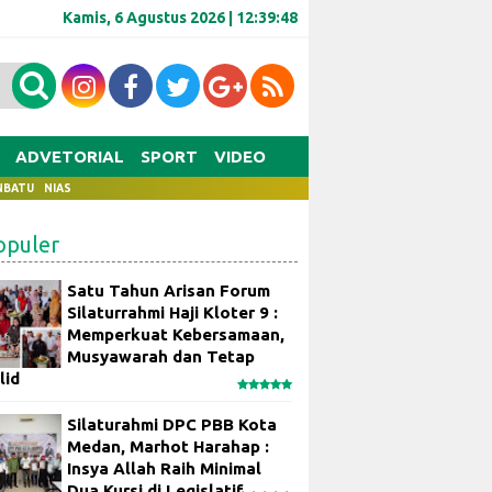
Kamis, 6 Agustus 2026 |
12:39:48
ADVETORIAL
SPORT
VIDEO
NBATU
NIAS
opuler
Satu Tahun Arisan Forum
Silaturrahmi Haji Kloter 9 :
Memperkuat Kebersamaan,
Musyawarah dan Tetap
lid
Silaturahmi DPC PBB Kota
Medan, Marhot Harahap :
Insya Allah Raih Minimal
Dua Kursi di Legislatif