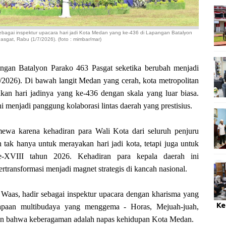
sebagai inspektur upacara
hari jadi Kota Medan yang ke-436 di
Lapangan Batalyon
sgat, Rabu (1/7/2026). (foto : mimbar/mar)
n Batalyon Parako 463 Pasgat seketika berubah menjadi
7/2026). Di bawah langit Medan yang cerah, kota metropolitan
an hari jadinya yang ke-436 dengan skala yang luar biasa.
 menjadi panggung kolaborasi lintas daerah yang prestisius.
stimewa karena kehadiran para Wali Kota dari seluruh penjuru
tak hanya untuk merayakan hari jadi kota, tetapi juga untuk
XVIII tahun 2026. Kehadiran para kepala daerah ini
transformasi menjadi magnet strategis di kancah nasional.
Waas, hadir sebagai inspektur upacara dengan kharisma yang
Ke
apaan multibudaya yang menggema - Horas, Mejuah-juah,
n bahwa keberagaman adalah napas kehidupan Kota Medan.