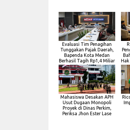
Evaluasi Tim Penagihan
R
Tunggakan Pajak Daerah,
Pen
Bapenda Kota Medan
Ba
Berhasil Tagih Rp1,4 Miliar
Hak
pada J
Mahasiswa Desakan APH
Ric
Usut Dugaan Monopoli
Im
Proyek di Dinas Perkim,
Periksa Jhon Ester Lase