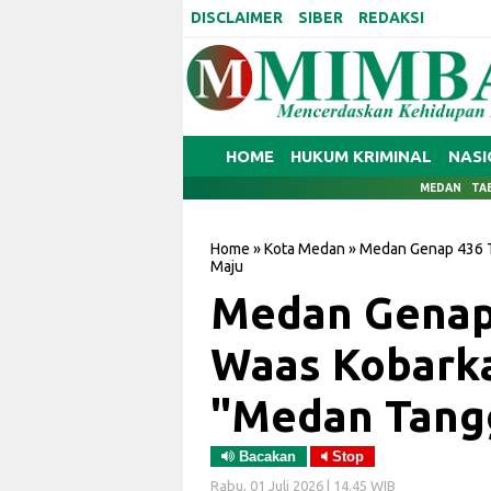
DISCLAIMER
SIBER
REDAKSI
HOME
HUKUM KRIMINAL
NASI
MEDAN
TA
Home
»
Kota Medan
»
Medan Genap 436 T
Maju
Medan Genap 
Waas Kobark
"Medan Tang
Bacakan
Stop
Rabu, 01 Juli 2026 | 14.45 WIB