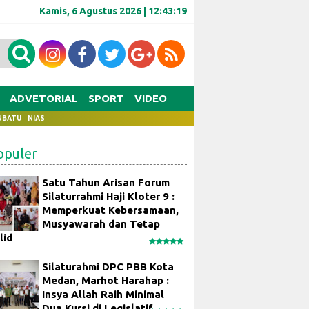
Kamis, 6 Agustus 2026 |
12:43:19
ADVETORIAL
SPORT
VIDEO
NBATU
NIAS
opuler
Satu Tahun Arisan Forum
Silaturrahmi Haji Kloter 9 :
Memperkuat Kebersamaan,
Musyawarah dan Tetap
lid
Silaturahmi DPC PBB Kota
Medan, Marhot Harahap :
Insya Allah Raih Minimal
Dua Kursi di Legislatif