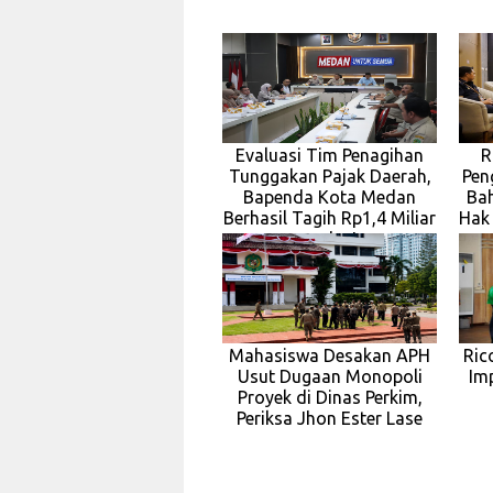
Evaluasi Tim Penagihan
R
Tunggakan Pajak Daerah,
Pen
Bapenda Kota Medan
Ba
Berhasil Tagih Rp1,4 Miliar
Hak
pada J
Mahasiswa Desakan APH
Ric
Usut Dugaan Monopoli
Im
Proyek di Dinas Perkim,
Periksa Jhon Ester Lase