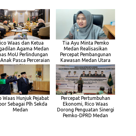
ico Waas dan Ketua
Tia Ayu Minta Pemko
gadilan Agama Medan
Medan Realisasikan
has MoU Perlindungan
Percepat Pembangunan
 Anak Pasca Perceraian
Kawasan Medan Utara
ASN
o Waas Hunjuk Pejabat
Percepat Pertumbuhan
por Sebagai Plh Sekda
Ekonomi, Rico Waas
Medan
Dorong Penguatan Sinergi
Pemko-DPRD Medan