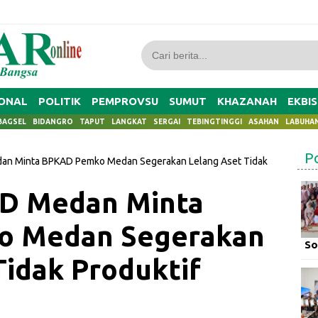
ONAL
POLITIK
PEMPROVSU
SUMUT
KHAZANAH
EKBIS
BAGSEL
BIDANGRO
TAPUT
LANGKAT
SERGAI
TEBINGTINGGI
ASAHAN
LABUHA
P
an Minta BPKAD Pemko Medan Segerakan Lelang Aset Tidak
D Medan Minta
o Medan Segerakan
So
Tidak Produktif