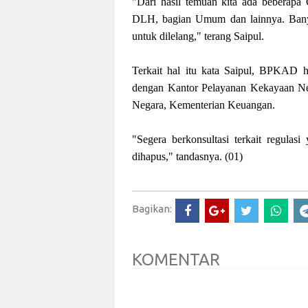
"Dari hasil temuan kita ada beber
DLH, bagian Umum dan lainnya. Banya
untuk dilelang," terang Saipul.
Terkait hal itu kata Saipul, BPKAD h
dengan Kantor Pelayanan Kekayaan Ne
Negara, Kementerian Keuangan.
"Segera berkonsultasi terkait regula
dihapus," tandasnya. (01)
Bagikan:
KOMENTAR