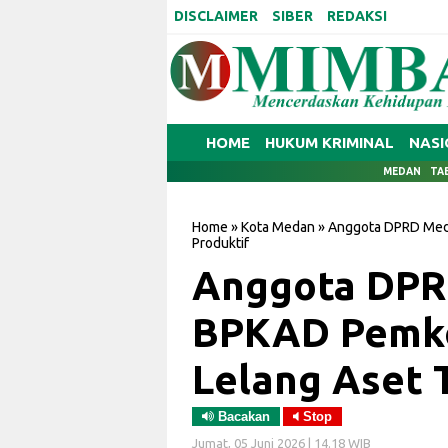
DISCLAIMER
SIBER
REDAKSI
HOME
HUKUM KRIMINAL
NASI
MEDAN
TA
Home
»
Kota Medan
»
Anggota DPRD Med
Produktif
Anggota DPR
BPKAD Pemk
Lelang Aset 
Bacakan
Stop
Jumat, 05 Juni 2026 | 14.18 WIB