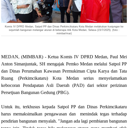
Komis IV DPRD Medan, Satpol PP dan Dinas Perkimcikataru Kota Medan melakukan kunjungan
ke
sejumlah bangunan melangar aturan di beberapa titik Kota Medan, Selasa (15/7/2025). (foto :
mimbar/mar)
MEDAN, (MIMBAR) - Ketua Komis IV DPRD Medan, Paul Mei
Anton Simanjuntak, SH mengajak Pemko Medan melalui Satpol PP
dan Dinas Perumahan Kawasan Permukiman Cipta Karya dan Tata
Ruang (Perkimcikataru) Kota Medan serius menyelamatkan
kebocoran Pendapatan Asli Daerah (PAD) dari sektor perizinan
Persetjuan Bangunan Gedung (PBG).
Untuk itu, terkhusus kepada Satpol PP dan Dinas Perkimcikataru
harus memaksimalkan pengawasan dan menindak tegas terhadap
pendirian bangunan menyalah. "Jangan ada lagi pembiaran bangunan