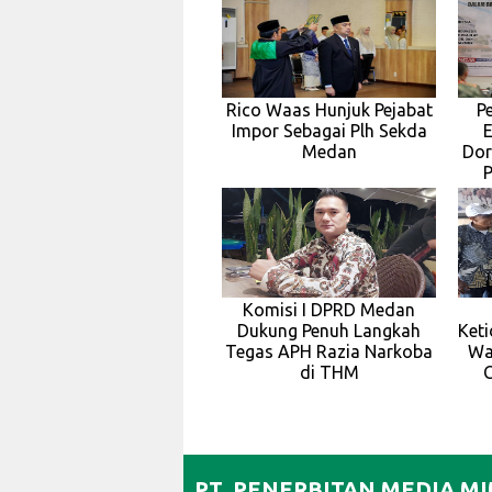
Rico Waas Hunjuk Pejabat
P
Impor Sebagai Plh Sekda
Medan
Dor
Komisi I DPRD Medan
Dukung Penuh Langkah
Ket
Tegas APH Razia Narkoba
Wa
di THM
PT. PENERBITAN MEDIA M