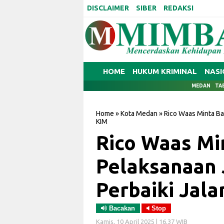
DISCLAIMER
SIBER
REDAKSI
HOME
HUKUM KRIMINAL
NASI
MEDAN
TA
Home
»
Kota Medan
»
Rico Waas Minta Ba
KIM
Rico Waas Mi
Pelaksanaan 
Perbaiki Jal
Bacakan
Stop
Kamis, 10 April 2025 | 16.37 WIB