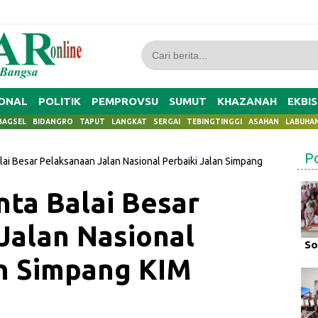
ONAL
POLITIK
PEMPROVSU
SUMUT
KHAZANAH
EKBIS
BAGSEL
BIDANGRO
TAPUT
LANGKAT
SERGAI
TEBINGTINGGI
ASAHAN
LABUHA
P
lai Besar Pelaksanaan Jalan Nasional Perbaiki Jalan Simpang
nta Balai Besar
Jalan Nasional
So
an Simpang KIM