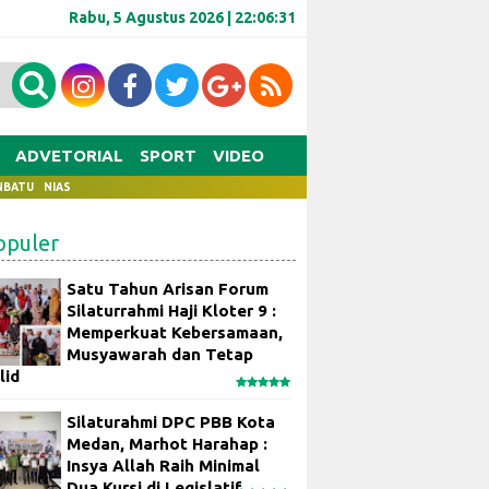
Rabu, 5 Agustus 2026 |
22:06:32
ADVETORIAL
SPORT
VIDEO
NBATU
NIAS
opuler
Satu Tahun Arisan Forum
Silaturrahmi Haji Kloter 9 :
Memperkuat Kebersamaan,
Musyawarah dan Tetap
lid
Silaturahmi DPC PBB Kota
Medan, Marhot Harahap :
Insya Allah Raih Minimal
Dua Kursi di Legislatif