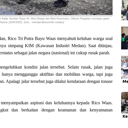
lt Kadis Sumber Daya Air, Bina Marga dan Bina Konstruksi, Gibson Panjaitan
meninjau japan
Kamis (10/4/2025). (foto : mimbar/diskominfo medan)
 Rico Tri Putra Bayu Waas menyahuti keluhan warga soal
tnya simpang KIM (Kawasan Industri Medan). Saat ditinjau,
rstatus sebagai jalan negara (nasional) ini cukup rusak parah.
engeluhkan kondisi jalan tersebut. Selain rusak, jalan juga
k hanya mengganggu aktifitas dan mobilitas warga, tapi juga
M
n. Apalagi jalur tersebut juga dilalui kendaraan dengan tonase
ak menyampaikan aspirasi dan keluhannya kepada Rico Waas.
angkut dan berkaitan dengan keamanan dan kenyamanan
Ke