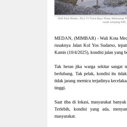
Wali Kota Medan, Rico Tri Putra Bayu Waas
didampingi P
rusak simpang KIM, 
MEDAN, (MIMBAR) - Wali Kota Medan,
rusaknya Jalan Kol Yos Sudarso, tepa
Kamis (10/4/2025), kondisi jalan yang be
Tak heran jika warga sekitar sangat m
berlubang. Tak pelak, kondisi itu tida
tidak jarang memicu terjadinya kecelakaa
tinggi.
Saat tiba di lokasi, masyarakat bany
Terlebih, kondisi yang ada, meny
masyarakat.