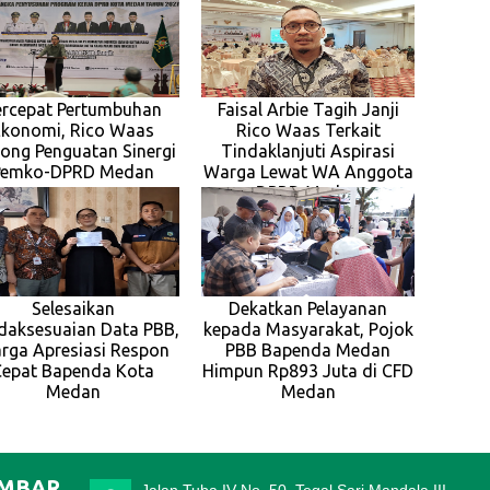
ercepat Pertumbuhan
Faisal Arbie Tagih Janji
Ekonomi, Rico Waas
Rico Waas Terkait
ong Penguatan Sinergi
Tindaklanjuti Aspirasi
Pemko-DPRD Medan
Warga Lewat WA Anggota
DPRD Medan
Selesaikan
Dekatkan Pelayanan
idaksesuaian Data PBB,
kepada Masyarakat, Pojok
rga Apresiasi Respon
PBB Bapenda Medan
Cepat Bapenda Kota
Himpun Rp893 Juta di CFD
Medan
Medan
IMBAR