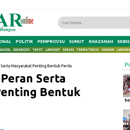
ONAL
POLITIK
PEMPROVSU
SUMUT
KHAZANAH
EKBIS
BAGSEL
BIDANGRO
TAPUT
LANGKAT
SERGAI
TEBINGTINGGI
ASAHAN
LABUHA
P
n Serta Masyarakat Penting Bentuk Perda
 Peran Serta
enting Bentuk
So