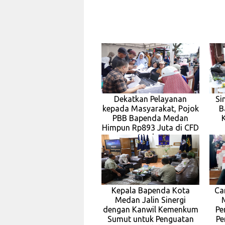
Dekatkan Pelayanan
Si
kepada Masyarakat, Pojok
B
PBB Bapenda Medan
Himpun Rp893 Juta di CFD
Medan
Kepala Bapenda Kota
Ca
Medan Jalin Sinergi
dengan Kanwil Kemenkum
Pe
Sumut untuk Penguatan
Pe