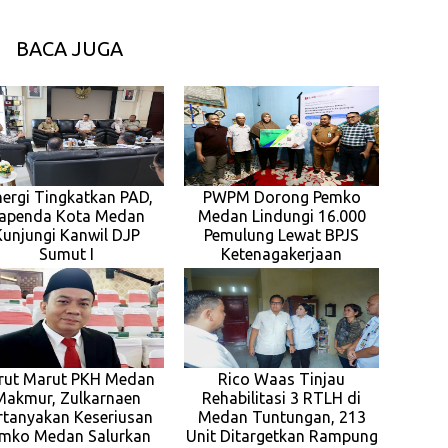
BACA JUGA
nergi Tingkatkan PAD,
PWPM Dorong Pemko
apenda Kota Medan
Medan Lindungi 16.000
Kunjungi Kanwil DJP
Pemulung Lewat BPJS
Sumut I
Ketenagakerjaan
rut Marut PKH Medan
Rico Waas Tinjau
Makmur, Zulkarnaen
Rehabilitasi 3 RTLH di
rtanyakan Keseriusan
Medan Tuntungan, 213
mko Medan Salurkan
Unit Ditargetkan Rampung