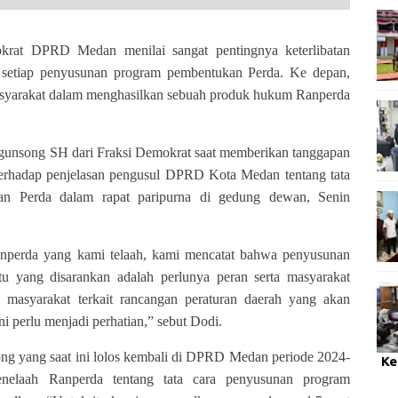
t DPRD Medan menilai sangat pentingnya keterlibatan
 setiap penyusunan program pembentukan Perda. Ke depan,
 masyarakat dalam menghasilkan sebuah produk hukum Ranperda
gunsong SH dari Fraksi Demokrat saat memberikan tanggapan
erhadap penjelasan pengusul DPRD Kota Medan tentang tata
an Perda dalam rapat paripurna di gedung dewan, Senin
anperda yang kami telaah, kami mencatat bahwa penyusunan
u yang disarankan adalah perlunya peran serta masyarakat
 masyarakat terkait rancangan peraturan daerah yang akan
i perlu menjadi perhatian,” sebut Dodi.
g yang saat ini lolos kembali di DPRD Medan periode 2024-
Ke
enelaah Ranperda tentang tata cara penyusunan program