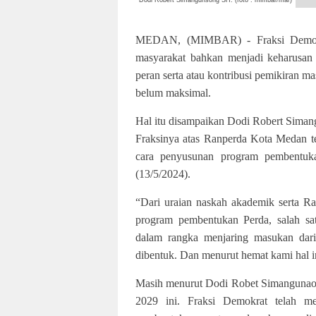
Dodi Robert Simangunsong SH. (foto : mimbar/mar)
MEDAN, (MIMBAR) - Fraksi Demokra
masyarakat bahkan menjadi keharusan
peran serta atau kontribusi pemikiran
belum maksimal.
Hal itu disampaikan Dodi Robert Siman
Fraksinya atas Ranperda Kota Medan t
cara penyusunan program pembentuk
(13/5/2024).
“Dari uraian naskah akademik serta R
program pembentukan Perda, salah sat
dalam rangka menjaring masukan dari
dibentuk. Dan menurut hemat kami hal in
Masih menurut Dodi Robet Simangunaon
2029 ini. Fraksi Demokrat telah m