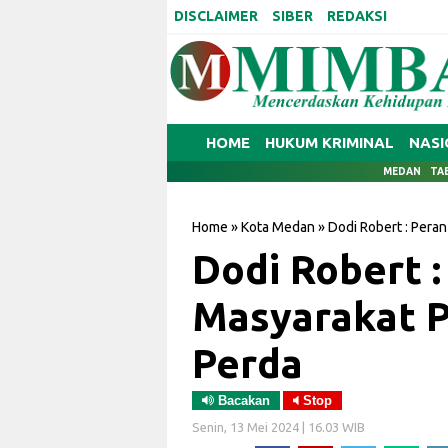
DISCLAIMER
SIBER
REDAKSI
HOME
HUKUM KRIMINAL
NASI
MEDAN
TA
Home
»
Kota Medan
»
Dodi Robert : Pera
Dodi Robert :
Masyarakat P
Perda
Bacakan
Stop
Senin, 13 Mei 2024 | 16.03 WIB