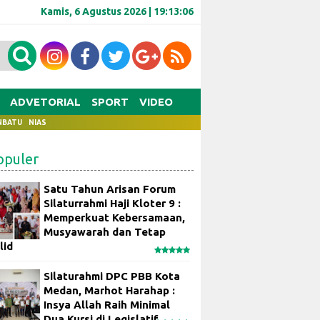
Kamis, 6 Agustus 2026 |
19:13:07
ADVETORIAL
SPORT
VIDEO
NBATU
NIAS
opuler
Satu Tahun Arisan Forum
Silaturrahmi Haji Kloter 9 :
Memperkuat Kebersamaan,
Musyawarah dan Tetap
lid
Silaturahmi DPC PBB Kota
Medan, Marhot Harahap :
Insya Allah Raih Minimal
Dua Kursi di Legislatif