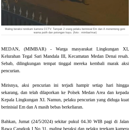
Maling beraksi terekam kamera CCTV. Tampak 2 orang pelaku berinisial Em dan A menenteng goni
warna putih dan potongan kayu. (foto : mimbar/mar)
MEDAN, (MIMBAR) -
Warga masyarakat Lingkungan XI,
Kelurahan Tegal Sari Mandala III, Kecamatan Medan Denai resah.
Sebab, dilingkungan tempat tinggal mereka kembali marak aksi
pencurian.
Mirisnya, aksi pencurian ini terjadi hampir setiap hari hingga
sekarang, dan telah dilaporkan ke Polsek Medan Area dan kepada
Kepala Lingkungan XI. Namun, pelaku pencurian yang diduga kuat
berinisial Em dan A masih bebas berkeliaran.
Bahkan, Jumat (24/5/2024) sekitar pukul 04.30 WIB pagi di Jalan
Rawa Cangkuk I No 31, maling beraksi dan pelaku
terekam kamera