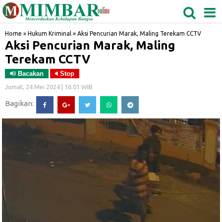
MEDAN
TABAGSEL
BIDANGRO
Home
»
Hukum Kriminal
»
Aksi Pencurian Marak, Maling Terekam CCTV
Aksi Pencurian Marak, Maling
Terekam CCTV
Bacakan
Stop
Jumat, 24 Mei 2024 | 16.01 WIB
Bagikan: