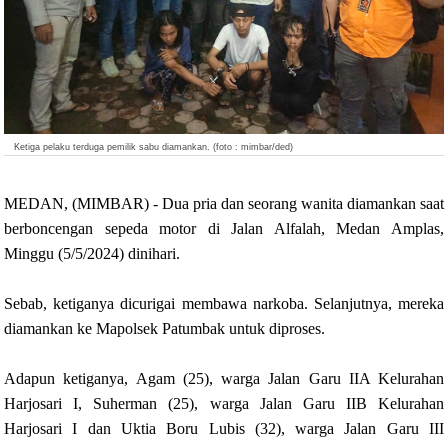
Ketiga pelaku terduga pemilik sabu diamankan. (foto : mimbar/ded)
MEDAN, (MIMBAR) - Dua pria dan seorang wanita diamankan saat
berboncengan sepeda motor di Jalan Alfalah, Medan Amplas,
Minggu (5/5/2024) dinihari.
Sebab, ketiganya dicurigai membawa narkoba. Selanjutnya, mereka
diamankan ke Mapolsek Patumbak untuk diproses.
Adapun ketiganya, Agam (25), warga Jalan Garu IIA Kelurahan
Harjosari I, Suherman (25), warga Jalan Garu IIB Kelurahan
Harjosari I dan Uktia Boru Lubis (32), warga Jalan Garu III