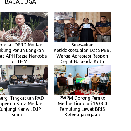
BACA JUGA
omisi I DPRD Medan
Selesaikan
kung Penuh Langkah
Ketidaksesuaian Data PBB,
as APH Razia Narkoba
Warga Apresiasi Respon
di THM
Cepat Bapenda Kota
Medan
nergi Tingkatkan PAD,
PWPM Dorong Pemko
apenda Kota Medan
Medan Lindungi 16.000
Kunjungi Kanwil DJP
Pemulung Lewat BPJS
Sumut I
Ketenagakerjaan