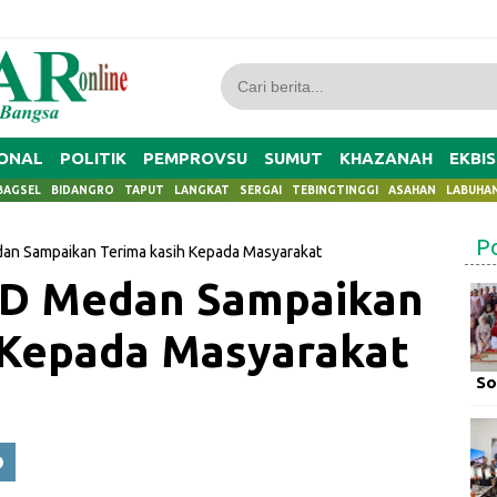
ONAL
POLITIK
PEMPROVSU
SUMUT
KHAZANAH
EKBIS
BAGSEL
BIDANGRO
TAPUT
LANGKAT
SERGAI
TEBINGTINGGI
ASAHAN
LABUHA
P
n Sampaikan Terima kasih Kepada Masyarakat
D Medan Sampaikan
 Kepada Masyarakat
So