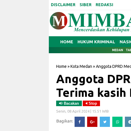
DISCLAIMER
SIBER
REDAKSI
HOME
HUKUM KRIMINAL
NASI
MEDAN
TA
Home
»
Kota Medan
»
Anggota DPRD Meda
Anggota DPR
Terima kasih
Bacakan
Stop
Senin, 08 April 2024 | 15.51 WIB
Bagikan: