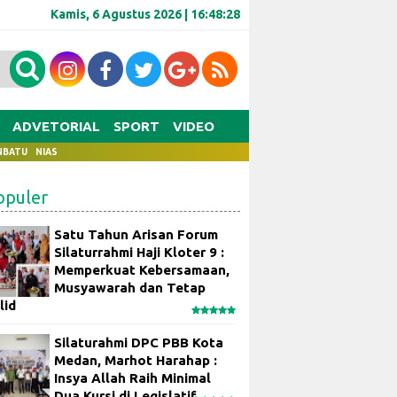
Kamis, 6 Agustus 2026 |
16:48:28
ADVETORIAL
SPORT
VIDEO
NBATU
NIAS
opuler
Satu Tahun Arisan Forum
Silaturrahmi Haji Kloter 9 :
Memperkuat Kebersamaan,
Musyawarah dan Tetap
lid
Silaturahmi DPC PBB Kota
Medan, Marhot Harahap :
Insya Allah Raih Minimal
Dua Kursi di Legislatif