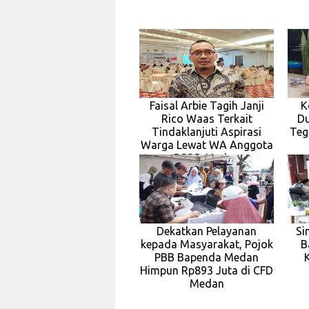
Faisal Arbie Tagih Janji
K
Rico Waas Terkait
Du
Tindaklanjuti Aspirasi
Teg
Warga Lewat WA Anggota
DPRD Medan
Dekatkan Pelayanan
Si
kepada Masyarakat, Pojok
B
PBB Bapenda Medan
Himpun Rp893 Juta di CFD
Medan