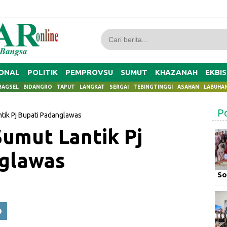
ONAL
POLITIK
PEMPROVSU
SUMUT
KHAZANAH
EKBIS
BAGSEL
BIDANGRO
TAPUT
LANGKAT
SERGAI
TEBINGTINGGI
ASAHAN
LABUHA
P
tik Pj Bupati Padanglawas
Sumut Lantik Pj
nglawas
So