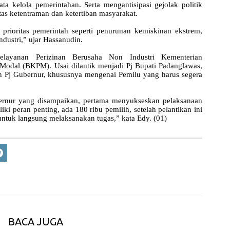
a kelola pemerintahan. Serta mengantisipasi gejolak politik
as ketentraman dan ketertiban masyarakat.
rioritas pemerintah seperti penurunan kemiskinan ekstrem,
ndustri,” ujar Hassanudin.
layanan Perizinan Berusaha Non Industri Kementerian
Modal (BKPM). Usai dilantik menjadi Pj Bupati Padanglawas,
 Pj Gubernur, khususnya mengenai Pemilu yang harus segera
ernur yang disampaikan, pertama menyukseskan pelaksanaan
ki peran penting, ada 180 ribu pemilih, setelah pelantikan ini
ntuk langsung melaksanakan tugas,” kata Edy.
(01)
BACA JUGA