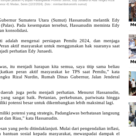
sumpah jabatan Pj Bupati Padanglawas Provinsi Sumut, Edy Junaedi di Aula Tengku Rizal
omor 41 Medan, Senin (12/2/2024).
(foto : mimbar/diskominfo sumut)
bernur Sumatera Utara (Sumut) Hassanudin melantik Edy
M
 (Palas). Pada kesempatan tersebut, Hassanudin meminta Edy
an konsolidasi.
uti adalah mengenai persiapan Pemilu 2024, dan menjaga
Peran aktif masyarakat untuk menggunakan hak suaranya saat
jadi perhatian Edy Junaedi.
M
as, itu menjadi harapan kita semua, saya titip sama beliau
ngkatkan peran aktif masyarakat ke TPS saat Pemilu,” kata
engku Rizal Nurdin, Rumah Dinas Gubernur, Jalan Jenderal
daerah juga perlu menjadi perhatian. Menurut Hassanudin,
yang sangat baik. Pertanian, perkebunan, pariwisata hingga
iki potensi besar untuk dikembangkan lebih maksimal lagi.
iliki potensi yang strategis, Padanglawas berbatasan langsung
at dan Riau,” kata Hassanudin.
n yang perlu ditindaklanjuti. Mulai dari pengendalian inflasi,
n bantuan sosial kepada masyarakat, mewaspadai dampak el