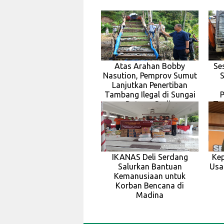
Atas Arahan Bobby
Se
Nasution, Pemprov Sumut
Lanjutkan Penertiban
Tambang Ilegal di Sungai
Batang Gadis
Ta
IKANAS Deli Serdang
Ke
Salurkan Bantuan
Usa
Kemanusiaan untuk
Korban Bencana di
Madina