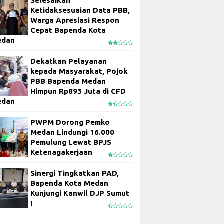
Selesaikan
Ketidaksesuaian Data PBB,
Warga Apresiasi Respon
Cepat Bapenda Kota
edan
Dekatkan Pelayanan
kepada Masyarakat, Pojok
PBB Bapenda Medan
Himpun Rp893 Juta di CFD
edan
PWPM Dorong Pemko
Medan Lindungi 16.000
Pemulung Lewat BPJS
Ketenagakerjaan
Sinergi Tingkatkan PAD,
Bapenda Kota Medan
Kunjungi Kanwil DJP Sumut
I