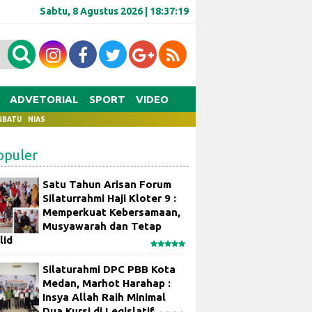
Sabtu, 8 Agustus 2026 |
18:37:20
ADVETORIAL
SPORT
VIDEO
NBATU
NIAS
opuler
Satu Tahun Arisan Forum
Silaturrahmi Haji Kloter 9 :
Memperkuat Kebersamaan,
Musyawarah dan Tetap
lid
Silaturahmi DPC PBB Kota
Medan, Marhot Harahap :
Insya Allah Raih Minimal
Dua Kursi di Legislatif