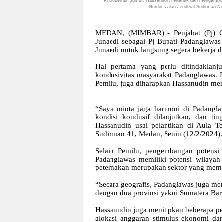
Pj Gubernur Sumut, Hassanudin melantik dan mengambil 
Nurdin, Jalan Jenderal Sudirman N
MEDAN, (MIMBAR) - Penjabat (Pj) Gu
Junaedi sebagai Pj Bupati Padanglawas
Junaedi untuk langsung segera bekerja d
Hal pertama yang perlu ditindaklanj
kondusivitas masyarakat Padanglawas. 
Pemilu, juga diharapkan Hassanudin men
“Saya minta jaga harmoni di Padanglaw
kondisi kondusif dilanjutkan, dan ti
Hassanudin usai pelantikan di Aula T
Sudirman 41, Medan, Senin (12/2/2024).
Selain Pemilu, pengembangan potensi 
Padanglawas memiliki potensi wilayah 
peternakan merupakan sektor yang memil
“Secara geografis, Padanglawas juga mem
dengan dua provinsi yakni Sumatera Bar
Hassanudin juga menitipkan beberapa pesa
alokasi anggaran stimulus ekonomi da