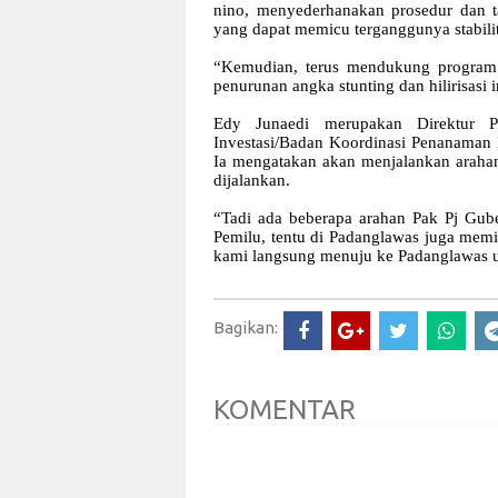
nino, menyederhanakan prosedur dan tat
yang dapat memicu terganggunya stabilit
“Kemudian, terus mendukung program p
penurunan angka stunting dan hilirisasi i
Edy Junaedi merupakan Direktur Pe
Investasi/Badan Koordinasi Penanaman 
Ia mengatakan akan menjalankan arahan
dijalankan.
“Tadi ada beberapa arahan Pak Pj Gub
Pemilu, tentu di Padanglawas juga memili
kami langsung menuju ke Padanglawas u
Bagikan:
KOMENTAR