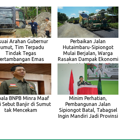
suai Arahan Gubernur
Perbaikan Jalan
Sumut, Tim Terpadu
Hutaimbaru-Sipiongot
Tindak Tegas
Mulai Berjalan, Warga
Pertambangan Emas
Rasakan Dampak Ekonomi
npa Izin di Kotanopan
dan Mobilitas Meni
pala BNPB Minra Maaf
Minim Perhatian,
i Sebut Banjir di Sumut
Pembangunan Jalan
tak Mencekam
Sipiongot Batal, Tabagsel
Ingin Mandiri Jadi Provinsi