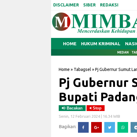
DISCLAIMER
SIBER
REDAKSI
HOME
HUKUM KRIMINAL
NASI
MEDAN
TA
Home
»
Tabagsel
»
Pj Gubernur Sumut Lan
Pj Gubernur 
Bupati Pada
Bacakan
Stop
Senin, 12 Februari 2024 | 16.34 WIB
Bagikan: