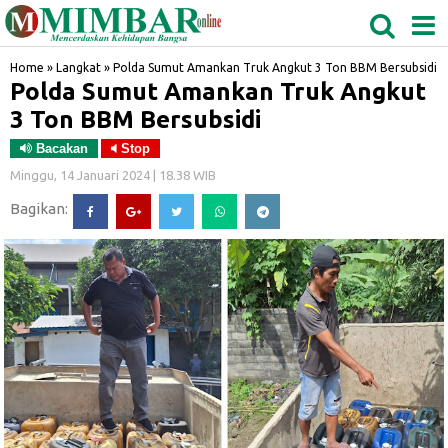
MEDAN
TABAGSEL
BIDANGRO
Home
»
Langkat
»
Polda Sumut Amankan Truk Angkut 3 Ton BBM Bersubsidi
Polda Sumut Amankan Truk Angkut
3 Ton BBM Bersubsidi
Bacakan
Stop
Minggu, 14 Januari 2024 | 18.38 WIB
Bagikan: