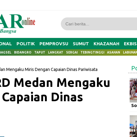
ONAL
POLITIK
PEMPROVSU
SUMUT
KHAZANAH
EKBIS
BAGSEL
BIDANGRO
TAPUT
LANGKAT
SERGAI
TEBINGTINGGI
ASAHAN
LABUHA
P
dan Mengaku Miris Dengan Capaian Dinas Pariwisata
PRD Medan Mengaku
 Capaian Dinas
So