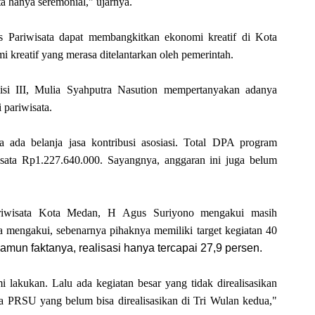
ta hanya seremonial," ujarnya.
s Pariwisata dapat membangkitkan ekonomi kreatif di Kota
 kreatif yang merasa ditelantarkan oleh pemerintah.
si III, Mulia Syahputra Nasution mempertanyakan adanya
i pariwisata.
 ada belanja jasa kontribusi asosiasi. Total DPA program
wisata Rp1.227.640.000. Sayangnya, anggaran ini juga belum
riwisata Kota Medan, H Agus Suriyono mengakui masih
 Ia mengakui, sebenarnya pihaknya memiliki target kegiatan 40
Namun faktanya, realisasi hanya tercapai 27,9 persen.
 lakukan. Lalu ada kegiatan besar yang tidak direalisasikan
ya PRSU yang belum bisa direalisasikan di Tri Wulan kedua,"