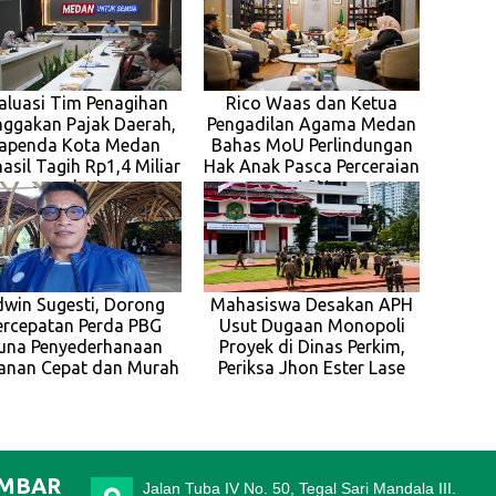
aluasi Tim Penagihan
Rico Waas dan Ketua
ggakan Pajak Daerah,
Pengadilan Agama Medan
apenda Kota Medan
Bahas MoU Perlindungan
asil Tagih Rp1,4 Miliar
Hak Anak Pasca Perceraian
pada J
ASN
dwin Sugesti, Dorong
Mahasiswa Desakan APH
ercepatan Perda PBG
Usut Dugaan Monopoli
una Penyederhanaan
Proyek di Dinas Perkim,
anan Cepat dan Murah
Periksa Jhon Ester Lase
IMBAR
Jalan Tuba IV No. 50, Tegal Sari Mandala III.