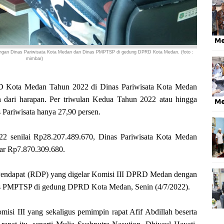
M
ngan Dinas Pariwisata Kota Medan dan Dinas PMPTSP di gedung DPRD Kota Medan. (foto :
mimbar)
ota Medan Tahun 2022 di Dinas Pariwisata Kota Medan
h dari harapan. Per triwulan Kedua Tahun 2022 atau hingga
M
s Pariwisata hanya 27,90 persen.
022 senilai Rp28.207.489.670, Dinas Pariwisata Kota Medan
ar Rp7.870.309.680.
 Pendapat (RDP) yang digelar Komisi III DPRD Medan dengan
as PMPTSP di gedung DPRD Kota Medan, Senin (4/7/2022).
isi III yang sekaligus pemimpin rapat Afif Abdillah beserta