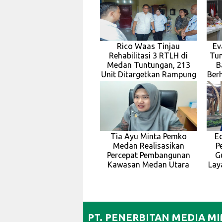
Rico Waas Tinjau
Ev
Rehabilitasi 3 RTLH di
Tun
Medan Tuntungan, 213
B
Unit Ditargetkan Rampung
Berh
Tia Ayu Minta Pemko
E
Medan Realisasikan
P
Percepat Pembangunan
G
Kawasan Medan Utara
Lay
PT. PENERBITAN MEDIA M