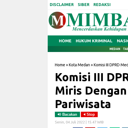
DISCLAIMER
SIBER
REDAKSI
HOME
HUKUM KRIMINAL
NASI
MEDAN
TA
Home
»
Kota Medan
»
Komisi III DPRD Me
Komisi III D
Miris Dengan
Pariwisata
Bacakan
Stop
Senin, 04 Juli 2022 | 15.47 WIB