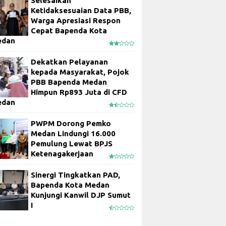
Selesaikan
Ketidaksesuaian Data PBB,
Warga Apresiasi Respon
Cepat Bapenda Kota
edan
Dekatkan Pelayanan
kepada Masyarakat, Pojok
PBB Bapenda Medan
Himpun Rp893 Juta di CFD
edan
PWPM Dorong Pemko
Medan Lindungi 16.000
Pemulung Lewat BPJS
Ketenagakerjaan
Sinergi Tingkatkan PAD,
Bapenda Kota Medan
Kunjungi Kanwil DJP Sumut
I