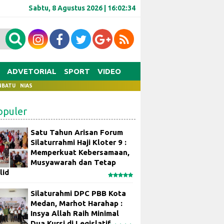
Sabtu, 8 Agustus 2026 |
16:02:35
ADVETORIAL
SPORT
VIDEO
NBATU
NIAS
opuler
Satu Tahun Arisan Forum
Silaturrahmi Haji Kloter 9 :
Memperkuat Kebersamaan,
Musyawarah dan Tetap
lid
Silaturahmi DPC PBB Kota
Medan, Marhot Harahap :
Insya Allah Raih Minimal
Dua Kursi di Legislatif