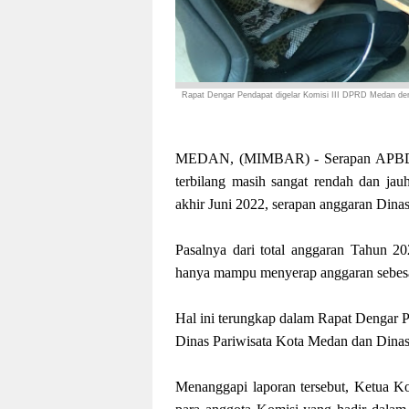
Rapat Dengar Pendapat digelar Komisi III DPRD Medan de
MEDAN, (MIMBAR) - Serapan APBD K
terbilang masih sangat rendah dan jau
akhir Juni 2022, serapan anggaran Dina
Pasalnya dari total anggaran Tahun 2
hanya mampu menyerap anggaran sebes
Hal ini terungkap dalam Rapat Dengar
Dinas Pariwisata Kota Medan dan Din
Menanggapi laporan tersebut, Ketua Kom