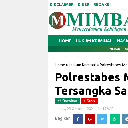
DISCLAIMER
SIBER
REDAKSI
HOME
HUKUM KRIMINAL
NASI
MEDAN
TA
Home
»
Hukum Kriminal
»
Polrestabes Me
Polrestabes
Tersangka Sa
Bacakan
Stop
Jumat, 29 Oktober 2021 | 14.15 WIB
Bagikan: