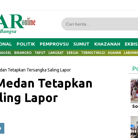
ONAL
POLITIK
PEMPROVSU
SUMUT
KHAZANAH
EKBIS
BAGSEL
BIDANGRO
TAPUT
LANGKAT
SERGAI
TEBINGTINGGI
ASAHAN
LABUHA
P
dan Tetapkan Tersangka Saling Lapor
 Medan Tetapkan
ling Lapor
So