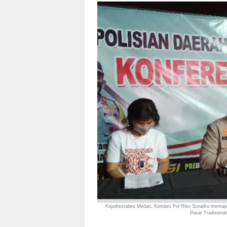
Kapolrestabes Medan, Kombes Pol Riko Sunarko memap
Pasar Tradisiona