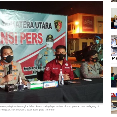
M
arkan
petapkan tersangka dalam kasus saling lapor antara oknum preman dan pedagang di
l Pringgan, Kecamatan Medan Baru. (foto : mimbar)