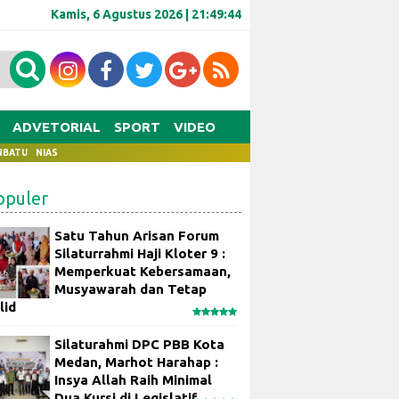
Kamis, 6 Agustus 2026 |
21:49:44
ADVETORIAL
SPORT
VIDEO
NBATU
NIAS
opuler
Satu Tahun Arisan Forum
Silaturrahmi Haji Kloter 9 :
Memperkuat Kebersamaan,
Musyawarah dan Tetap
lid
Silaturahmi DPC PBB Kota
Medan, Marhot Harahap :
Insya Allah Raih Minimal
Dua Kursi di Legislatif