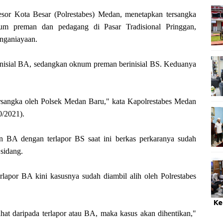
 Kota Besar (Polrestabes) Medan, menetapkan tersangka
num preman dan pedagang di Pasar Tradisional Pringgan,
enganiayaan.
rinisial BA, sedangkan oknum preman berinisial BS. Keduanya
ersangka oleh Polsek Medan Baru," kata Kapolrestabes Medan
0/2021).
n BA dengan terlapor BS saat ini berkas perkaranya sudah
 sidang.
lapor BA kini kasusnya sudah diambil alih oleh Polrestabes
Ke
hat daripada terlapor atau BA, maka kasus akan dihentikan,"