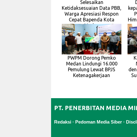
Selesaikan
Ketidaksesuaian Data PBB,
kep
Warga Apresiasi Respon
P
Cepat Bapenda Kota
Him
Medan
PWPM Dorong Pemko
K
Medan Lindungi 16.000
Pemulung Lewat BPJS
den
Ketenagakerjaan
Su
PT. PENERBITAN MEDIA M
Redaksi
·
Pedoman Media Siber
·
Disc