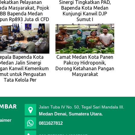
Dekatkan Pelayanan
Sinergi Tingkatkan PAD,
ada Masyarakat, Pojok
Bapenda Kota Medan
BB Bapenda Medan
Kunjungi Kanwil DJP
pun Rp893 Juta di CFD
Sumut I
Medan
epala Bapenda Kota
Camat Medan Kota Panen
Medan Jalin Sinergi
Pakcoy Hidroponik,
gan Kanwil Kemenkum
Dorong Ketahanan Pangan
mut untuk Penguatan
Masyarakat
Tata Kelola Per
IMBAR
Jalan Tuba IV No. 50, Tegal Sari Mandala III.
Medan Denai, Sumatera Utara.
laimer
0811627812