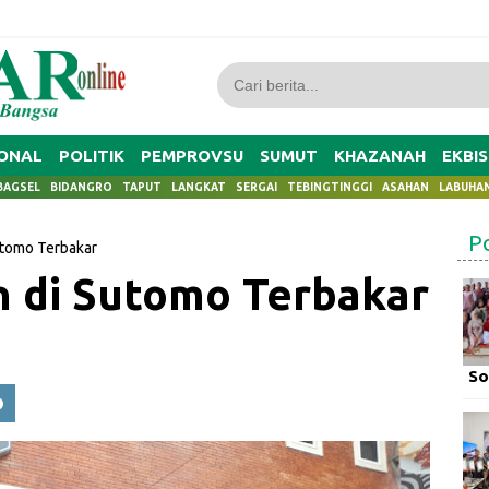
ONAL
POLITIK
PEMPROVSU
SUMUT
KHAZANAH
EKBIS
BAGSEL
BIDANGRO
TAPUT
LANGKAT
SERGAI
TEBINGTINGGI
ASAHAN
LABUHA
P
tomo Terbakar
 di Sutomo Terbakar
So