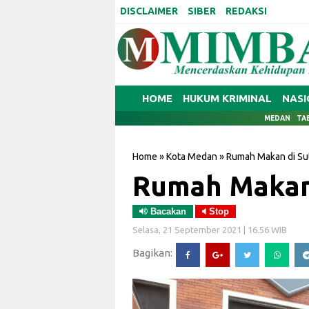
DISCLAIMER
SIBER
REDAKSI
HOME
HUKUM KRIMINAL
NASI
MEDAN
TA
Home
»
Kota Medan
»
Rumah Makan di Su
Rumah Makan
Bacakan
Stop
Selasa, 21 September 2021 | 16.56 WIB
Bagikan: