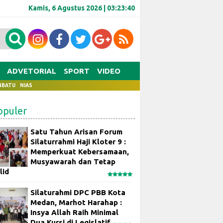
Kamis, 6 Agustus 2026 |
03:23:41
ADVETORIAL
SPORT
VIDEO
NBATU
NIAS
opuler
Satu Tahun Arisan Forum
Silaturrahmi Haji Kloter 9 :
Memperkuat Kebersamaan,
Musyawarah dan Tetap
lid
Silaturahmi DPC PBB Kota
Medan, Marhot Harahap :
Insya Allah Raih Minimal
Dua Kursi di Legislatif