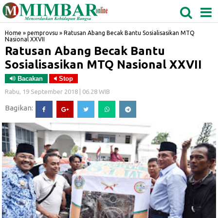
MEDAN
TABAGSEL
BIDANGRO
Home
»
pemprovsu
»
Ratusan Abang Becak Bantu Sosialisasikan MTQ
Nasional XXVII
Ratusan Abang Becak Bantu
Sosialisasikan MTQ Nasional XXVII
Bacakan
Stop
Rabu, 19 September 2018 | 06.28 WIB
Bagikan: