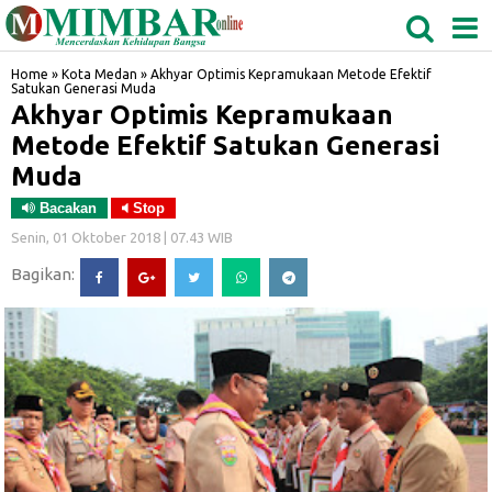
MEDAN
TABAGSEL
BIDANGRO
Home
»
Kota Medan
»
Akhyar Optimis Kepramukaan Metode Efektif
Satukan Generasi Muda
Akhyar Optimis Kepramukaan
Metode Efektif Satukan Generasi
Muda
Bacakan
Stop
Senin, 01 Oktober 2018 | 07.43 WIB
Bagikan: