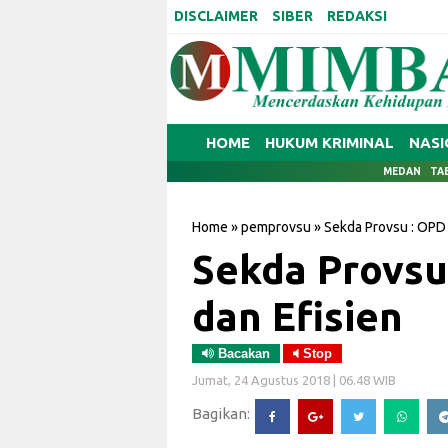
DISCLAIMER
SIBER
REDAKSI
HOME
HUKUM KRIMINAL
NASI
MEDAN
TA
Home
»
pemprovsu
»
Sekda Provsu : OPD 
Sekda Provsu
dan Efisien
Bacakan
Stop
Jumat, 24 Agustus 2018 | 06.48 WIB
Bagikan: