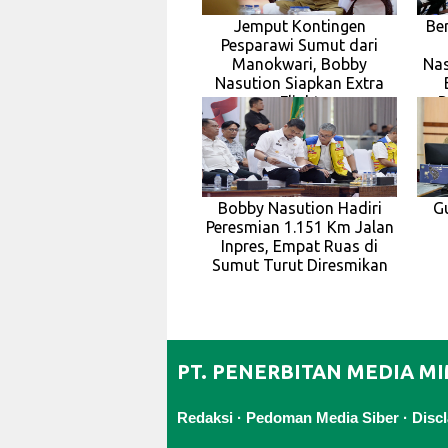
Jemput Kontingen
Be
Pesparawi Sumut dari
Manokwari, Bobby
Nas
Nasution Siapkan Extra
Flight
P
Bobby Nasution Hadiri
G
Peresmian 1.151 Km Jalan
Inpres, Empat Ruas di
Sumut Turut Diresmikan
PT. PENERBITAN MEDIA M
Redaksi
·
Pedoman Media Siber
·
Disc