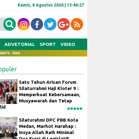
Kamis, 6 Agustus 2026 |
13:46:28
ADVETORIAL
SPORT
VIDEO
NBATU
NIAS
opuler
Satu Tahun Arisan Forum
Silaturrahmi Haji Kloter 9 :
Memperkuat Kebersamaan,
Musyawarah dan Tetap
lid
Silaturahmi DPC PBB Kota
Medan, Marhot Harahap :
Insya Allah Raih Minimal
Dua Kursi di Legislatif