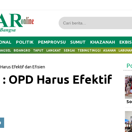
ONAL
POLITIK
PEMPROVSU
SUMUT
KHAZANAH
EKBIS
BAGSEL
BIDANGRO
TAPUT
LANGKAT
SERGAI
TEBINGTINGGI
ASAHAN
LABUHA
P
Harus Efektif dan Efisien
 : OPD Harus Efektif
So