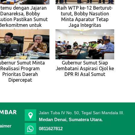
rtemu dengan Jajaran
Raih WTP ke-12 Berturut-
Danareksa, Bobby
turut, Bobby Nasution
ution Pastikan Sumut
Minta Aparatur Tetap
Berkomitmen untuk
Jaga Integritas
engembangan Indus
ubernur Sumut Minta
Gubernur Sumut Siap
Realisasi Program
Jembatani Aspirasi Ojol ke
Prioritas Daerah
DPR RI Asal Sumut
Dipercepat
IMBAR
Jalan Tuba IV No. 50, Tegal Sari Mandala III.
Medan Denai, Sumatera Utara.
laimer
0811627812