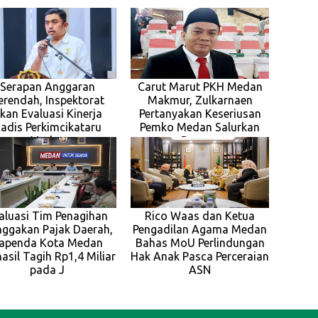
Serapan Anggaran
Carut Marut PKH Medan
erendah, Inspektorat
Makmur, Zulkarnaen
kan Evaluasi Kinerja
Pertanyakan Keseriusan
adis Perkimcikataru
Pemko Medan Salurkan
Medan
Bansos
aluasi Tim Penagihan
Rico Waas dan Ketua
ggakan Pajak Daerah,
Pengadilan Agama Medan
apenda Kota Medan
Bahas MoU Perlindungan
asil Tagih Rp1,4 Miliar
Hak Anak Pasca Perceraian
pada J
ASN