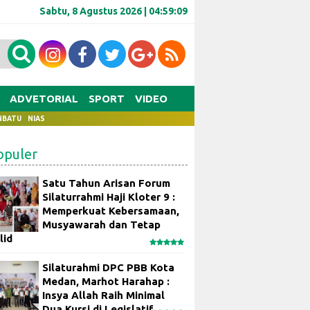
Sabtu, 8 Agustus 2026 |
04:59:10
ADVETORIAL
SPORT
VIDEO
NBATU
NIAS
opuler
Satu Tahun Arisan Forum
Silaturrahmi Haji Kloter 9 :
Memperkuat Kebersamaan,
Musyawarah dan Tetap
lid
Silaturahmi DPC PBB Kota
Medan, Marhot Harahap :
Insya Allah Raih Minimal
Dua Kursi di Legislatif