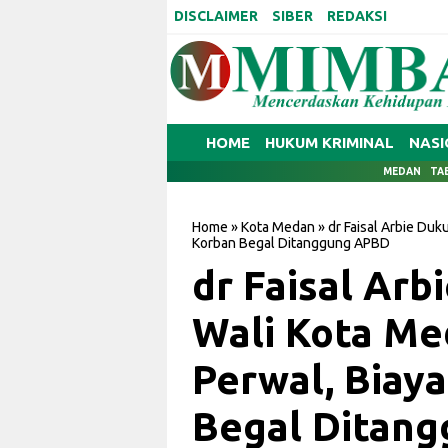
DISCLAIMER
SIBER
REDAKSI
HOME
HUKUM KRIMINAL
NASI
MEDAN
TA
Home
»
Kota Medan
»
dr Faisal Arbie Du
Korban Begal Ditanggung APBD
dr Faisal Ar
Wali Kota Me
Perwal, Biay
Begal Ditan