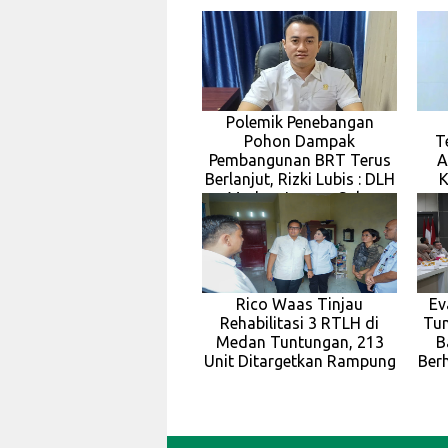
Polemik Penebangan
Pohon Dampak
T
Pembangunan BRT Terus
A
Berlanjut, Rizki Lubis : DLH
K
Medan Jangan Suka
Rico Waas Tinjau
Ev
Rehabilitasi 3 RTLH di
Tun
Medan Tuntungan, 213
B
Unit Ditargetkan Rampung
Berh