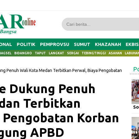
ONAL
POLITIK
PEMPROVSU
SUMUT
KHAZANAH
EKBIS
BAGSEL
BIDANGRO
TAPUT
LANGKAT
SERGAI
TEBINGTINGGI
ASAHAN
LABUHA
P
kung Penuh Wali Kota Medan Terbitkan Perwal, Biaya Pengobatan
bie Dukung Penuh
dan Terbitkan
So
a Pengobatan Korban
ggung APBD