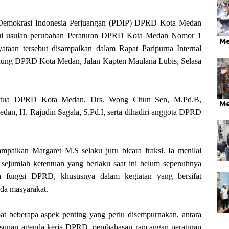
emokrasi Indonesia Perjuangan (PDIP) DPRD Kota Medan
ui usulan perubahan Peraturan DPRD Kota Medan Nomor 1
M
ataan tersebut disampaikan dalam Rapat Paripurna Internal
ung DPRD Kota Medan, Jalan Kapten Maulana Lubis, Selasa
 Ketua DPRD Kota Medan, Drs. Wong Chun Sen, M.Pd.B,
M
n, H. Rajudin Sagala, S.Pd.I, serta dihadiri anggota DPRD
paikan Margaret M.S selaku juru bicara fraksi. Ia menilai
a sejumlah ketentuan yang berlaku saat ini belum sepenuhnya
n fungsi DPRD, khususnya dalam kegiatan yang bersifat
pada masyarakat.
at beberapa aspek penting yang perlu disempurnakan, antara
usunan agenda kerja DPRD, pembahasan rancangan peraturan