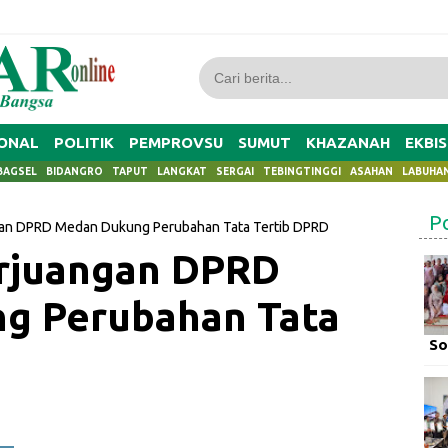
ONAL
POLITIK
PEMPROVSU
SUMUT
KHAZANAH
EKBIS
BAGSEL
BIDANGRO
TAPUT
LANGKAT
SERGAI
TEBINGTINGGI
ASAHAN
LABUHA
P
ngan DPRD Medan Dukung Perubahan Tata Tertib DPRD
erjuangan DPRD
g Perubahan Tata
So