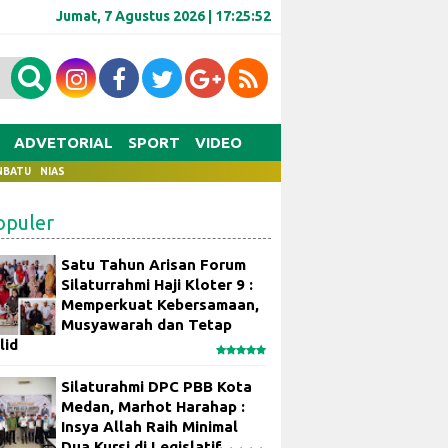
Jumat, 7 Agustus 2026 |
17:25:52
ADVETORIAL
SPORT
VIDEO
NBATU
NIAS
opuler
Satu Tahun Arisan Forum
Silaturrahmi Haji Kloter 9 :
Memperkuat Kebersamaan,
Musyawarah dan Tetap
lid
Silaturahmi DPC PBB Kota
Medan, Marhot Harahap :
Insya Allah Raih Minimal
Dua Kursi di Legislatif