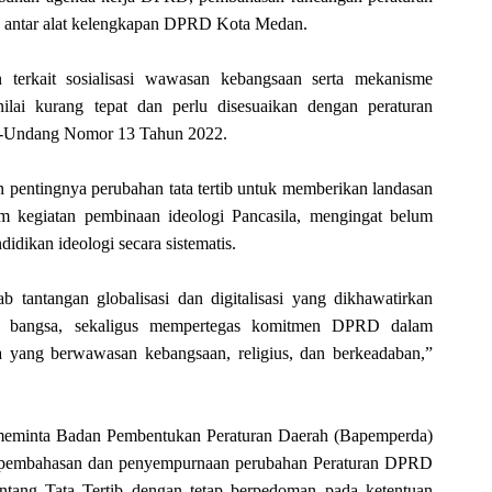
ja antar alat kelengkapan DPRD Kota Medan.
an terkait sosialisasi wawasan kebangsaan serta mekanisme
ilai kurang tepat dan perlu disesuaikan dengan peraturan
g-Undang Nomor 13 Tahun 2022.
 pentingnya perubahan tata tertib untuk memberikan landasan
egiatan pembinaan ideologi Pancasila, mengingat belum
idikan ideologi secara sistematis.
 tantangan globalisasi dan digitalisasi yang dikhawatirkan
i bangsa, sekaligus mempertegas komitmen DPRD dalam
yang berwawasan kebangsaan, religius, dan berkeadaban,”
n meminta Badan Pembentukan Peraturan Daerah (Bapemperda)
pembahasan dan penyempurnaan perubahan Peraturan DPRD
ang Tata Tertib dengan tetap berpedoman pada ketentuan