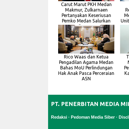
Carut Marut PKH Medan
Makmur, Zulkarnaen
R
Pertanyakan Keseriusan
Me
Pemko Medan Salurkan
Uni
Bansos
Rico Waas dan Ketua
T
Pengadilan Agama Medan
Bahas MoU Perlindungan
Pe
Hak Anak Pasca Perceraian
K
ASN
PT. PENERBITAN MEDIA M
Redaksi
·
Pedoman Media Siber
·
Disc