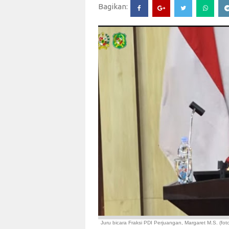
Bagikan:
Juru bicara Fraksi PDI Perjuangan, Margaret M.S. (fot