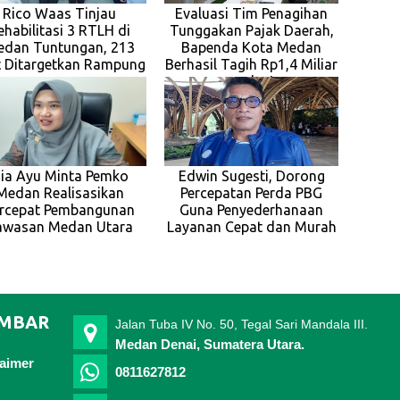
Rico Waas Tinjau
Evaluasi Tim Penagihan
ehabilitasi 3 RTLH di
Tunggakan Pajak Daerah,
dan Tuntungan, 213
Bapenda Kota Medan
t Ditargetkan Rampung
Berhasil Tagih Rp1,4 Miliar
pada J
ia Ayu Minta Pemko
Edwin Sugesti, Dorong
Medan Realisasikan
Percepatan Perda PBG
rcepat Pembangunan
Guna Penyederhanaan
awasan Medan Utara
Layanan Cepat dan Murah
IMBAR
Jalan Tuba IV No. 50, Tegal Sari Mandala III.
Medan Denai, Sumatera Utara.
laimer
0811627812