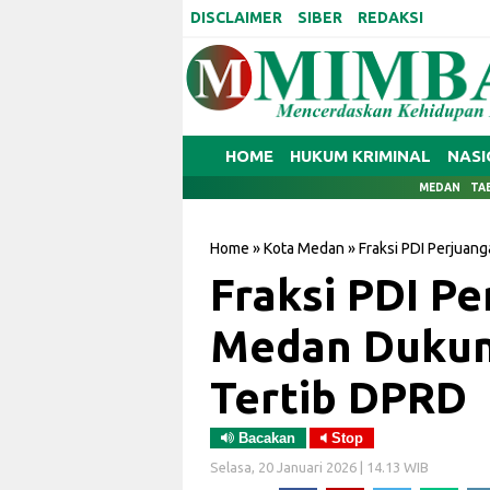
DISCLAIMER
SIBER
REDAKSI
HOME
HUKUM KRIMINAL
NASI
MEDAN
TA
Home
»
Kota Medan
»
Fraksi PDI Perjua
Fraksi PDI P
Medan Dukun
Tertib DPRD
Bacakan
Stop
Selasa, 20 Januari 2026 | 14.13 WIB