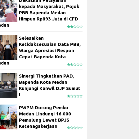
Dekatkan Pelayanan
kepada Masyarakat, Pojok
PBB Bapenda Medan
Himpun Rp893 Juta di CFD
edan
Selesaikan
Ketidaksesuaian Data PBB,
Warga Apresiasi Respon
Cepat Bapenda Kota
edan
Sinergi Tingkatkan PAD,
Bapenda Kota Medan
Kunjungi Kanwil DJP Sumut
I
PWPM Dorong Pemko
Medan Lindungi 16.000
Pemulung Lewat BPJS
Ketenagakerjaan