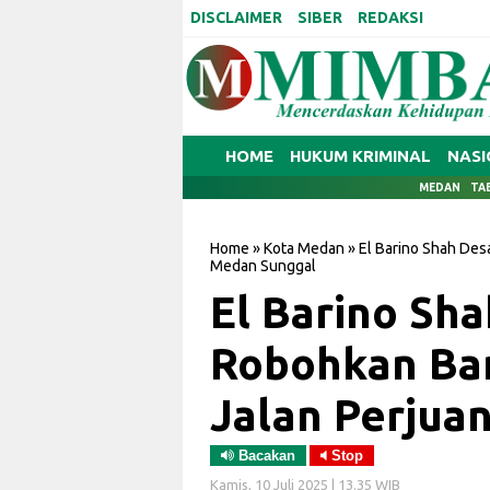
DISCLAIMER
SIBER
REDAKSI
HOME
HUKUM KRIMINAL
NASI
MEDAN
TA
Home
»
Kota Medan
»
El Barino Shah Des
Medan Sunggal
El Barino Sh
Robohkan Ban
Jalan Perjua
Bacakan
Stop
Kamis, 10 Juli 2025 | 13.35 WIB