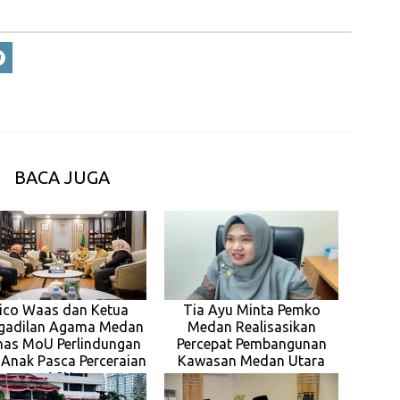
BACA JUGA
ico Waas dan Ketua
Tia Ayu Minta Pemko
gadilan Agama Medan
Medan Realisasikan
has MoU Perlindungan
Percepat Pembangunan
 Anak Pasca Perceraian
Kawasan Medan Utara
ASN