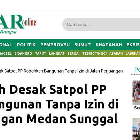
ONAL
POLITIK
PEMPROVSU
SUMUT
KHAZANAH
EKBIS
BAGSEL
BIDANGRO
TAPUT
LANGKAT
SERGAI
TEBINGTINGGI
ASAHAN
LABUHA
P
ak Satpol PP Robohkan Bangunan Tanpa Izin di Jalan Perjuangan
ah Desak Satpol PP
gunan Tanpa Izin di
So
ngan Medan Sunggal