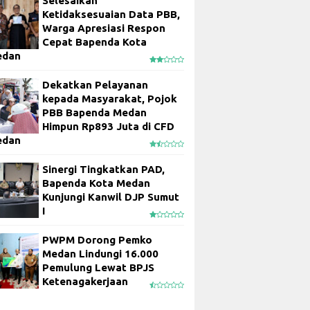
Selesaikan
Ketidaksesuaian Data PBB,
Warga Apresiasi Respon
Cepat Bapenda Kota
edan
Dekatkan Pelayanan
kepada Masyarakat, Pojok
PBB Bapenda Medan
Himpun Rp893 Juta di CFD
edan
Sinergi Tingkatkan PAD,
Bapenda Kota Medan
Kunjungi Kanwil DJP Sumut
I
PWPM Dorong Pemko
Medan Lindungi 16.000
Pemulung Lewat BPJS
Ketenagakerjaan