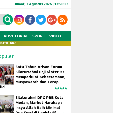
Jumat, 7 Agustus 2026 |
13:58:24
ADVETORIAL
SPORT
VIDEO
NBATU
NIAS
opuler
Satu Tahun Arisan Forum
Silaturrahmi Haji Kloter 9 :
Memperkuat Kebersamaan,
Musyawarah dan Tetap
lid
Silaturahmi DPC PBB Kota
Medan, Marhot Harahap :
Insya Allah Raih Minimal
Dua Kursi di Legislatif