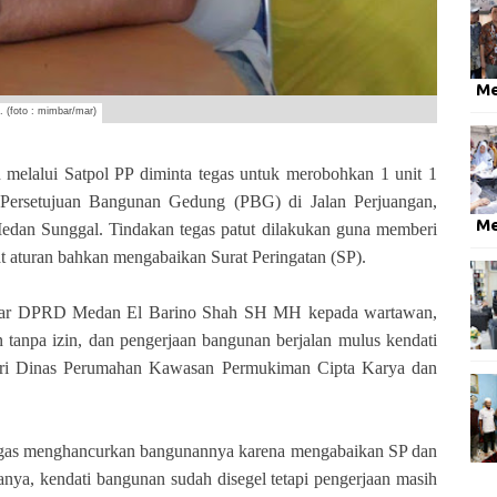
M
 (foto : mimbar/mar)
lui Satpol PP diminta tegas untuk merobohkan 1 unit 1
n Persetujuan Bangunan Gedung (PBG) di Jalan Perjuangan,
M
dan Sunggal. Tindakan tegas patut dilakukan guna memberi
aat aturan bahkan mengabaikan Surat Peringatan (SP).
olkar DPRD Medan El Barino Shah SH MH kepada wartawan,
tanpa izin, dan pengerjaan bangunan berjalan mulus kendati
 dari Dinas Perumahan Kawasan Permukiman Cipta Karya dan
tegas menghancurkan bangunannya karena mengabaikan SP dan
nya, kendati bangunan sudah disegel tetapi pengerjaan masih