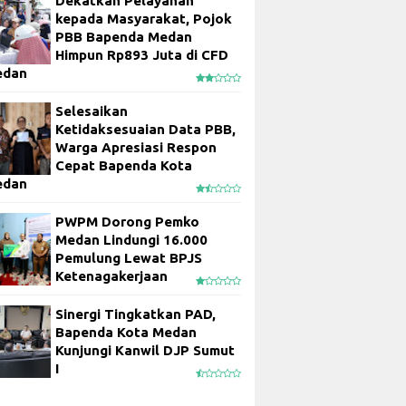
Dekatkan Pelayanan
kepada Masyarakat, Pojok
PBB Bapenda Medan
Himpun Rp893 Juta di CFD
edan
Selesaikan
Ketidaksesuaian Data PBB,
Warga Apresiasi Respon
Cepat Bapenda Kota
edan
PWPM Dorong Pemko
Medan Lindungi 16.000
Pemulung Lewat BPJS
Ketenagakerjaan
Sinergi Tingkatkan PAD,
Bapenda Kota Medan
Kunjungi Kanwil DJP Sumut
I