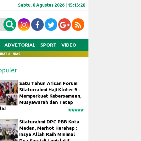
Sabtu, 8 Agustus 2026 |
15:15:29
ADVETORIAL
SPORT
VIDEO
NBATU
NIAS
opuler
Satu Tahun Arisan Forum
Silaturrahmi Haji Kloter 9 :
Memperkuat Kebersamaan,
Musyawarah dan Tetap
lid
Silaturahmi DPC PBB Kota
Medan, Marhot Harahap :
Insya Allah Raih Minimal
Dua Kursi di Legislatif