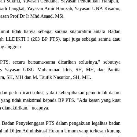
san Sukma, Yayasan Cendana, Yayasan Pendidikan Harapan,
adi Langkat, Yayasan Amir Hamzah, Yayasan UNA Kisaran,
yasan Prof Dr Ir Mhd Asaad, MSi.
mut tidak hanya sebagai sarana silaturahmi antara Badan
ah LLDIKTI I (203 BP PTS), tapi juga sebagai sarana atau
ng anggota.
S, secara bersama-sama dicarikan solusinya," sebutnya
us Yayasan UISU Muhammad Idris, SH, MH, dan Panitia
ra, SH, MH dan M. Taufik Nasution, SH, MH.
 dan perlu dicari solusi, yakni keberpihakan pemerintah dalam
i yang tidak maksimal kepada BP PTS. "Ada kesan yang kuat
dianaktirikan," ucapnya.
 Badan Penyelenggara PTS dalam pengakuan legalitas badan
 ini Ditjen Administrasi Hukum Umum yang terkesan kurang