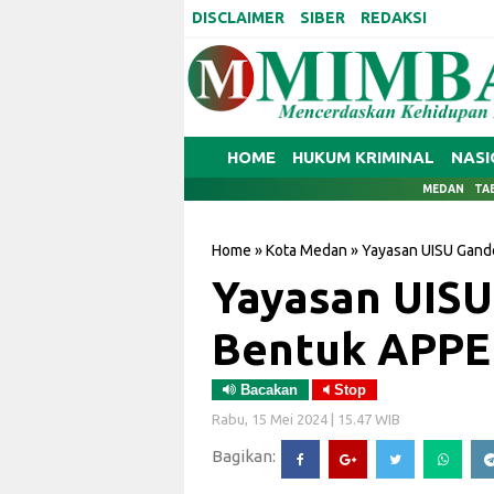
DISCLAIMER
SIBER
REDAKSI
HOME
HUKUM KRIMINAL
NASI
MEDAN
TA
Home
»
Kota Medan
»
Yayasan UISU Gand
Yayasan UISU
Bentuk APPE
Bacakan
Stop
Rabu, 15 Mei 2024 | 15.47 WIB
Bagikan: