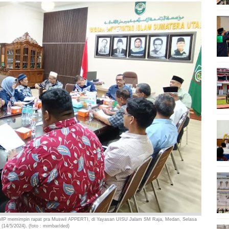
MP memimpin rapat pra Muswil APPERTI, di Yayasan UISU Jalam SM Raja, Medan, Selasa
(14/5/2024). (foto : mimbar/ded)