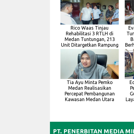
Rico Waas Tinjau
Ev
Rehabilitasi 3 RTLH di
Tun
Medan Tuntungan, 213
B
Unit Ditargetkan Rampung
Berh
Tia Ayu Minta Pemko
E
Medan Realisasikan
P
Percepat Pembangunan
G
Kawasan Medan Utara
Lay
PT. PENERBITAN MEDIA M