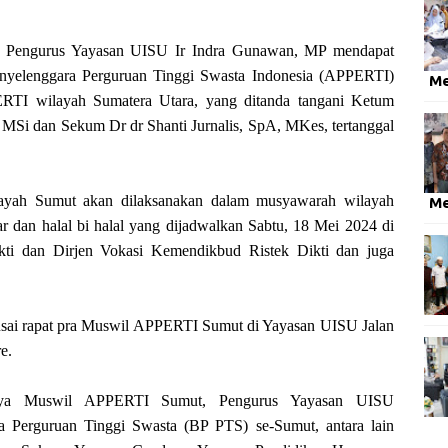
ngurus Yayasan UISU Ir Indra Gunawan, MP mendapat
enyelenggara Perguruan Tinggi Swasta Indonesia (APPERTI)
M
TI wilayah Sumatera Utara, yang ditanda tangani Ketum
Si dan Sekum Dr dr Shanti Jurnalis, SpA, MKes, tertanggal
yah Sumut akan dilaksanakan dalam musyawarah wilayah
M
r dan halal bi halal yang dijadwalkan Sabtu, 18 Mei 2024 di
ti dan Dirjen Vokasi Kemendikbud Ristek Dikti dan juga
usai rapat pra Muswil APPERTI Sumut di Yayasan UISU Jalan
e.
aranya Muswil APPERTI Sumut, Pengurus Yayasan UISU
Perguruan Tinggi Swasta (BP PTS) se-Sumut, antara lain