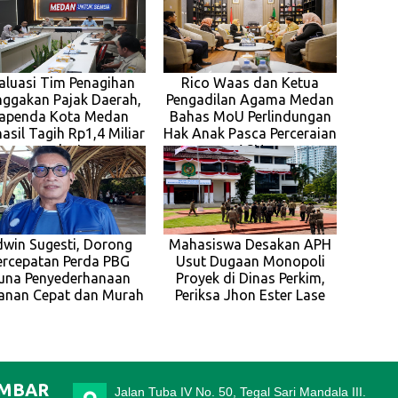
aluasi Tim Penagihan
Rico Waas dan Ketua
ggakan Pajak Daerah,
Pengadilan Agama Medan
apenda Kota Medan
Bahas MoU Perlindungan
asil Tagih Rp1,4 Miliar
Hak Anak Pasca Perceraian
pada J
ASN
dwin Sugesti, Dorong
Mahasiswa Desakan APH
ercepatan Perda PBG
Usut Dugaan Monopoli
una Penyederhanaan
Proyek di Dinas Perkim,
anan Cepat dan Murah
Periksa Jhon Ester Lase
IMBAR
Jalan Tuba IV No. 50, Tegal Sari Mandala III.