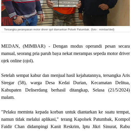
Tersangka perampasan motor driver ojol diamankan Polsek Patumbak. (foto : mimbar/ded)
MEDAN, (MIMBAR) - Dengan modus operandi pesan secara
manual, seorang pria paruh baya nekat merampas sepeda motor driver
ojek online (ojol).
Setelah sempat kabur dan menjual hasil kejahatannya, tersangka Aris
Siregar (58), warga Desa Kedai Durian, Kecamatan Delitua,
Kabupaten Deliserdang berhasil ditangkap, Selasa (21/5/2024)
malam.
"Pelaku meminta kepada korban untuk diantarkan ke suatu tempat,
namun tidak melalui aplikasi," terang Kapolsek Patumbak, Kompol
Faidir Chan didampingi Kanit Reskrim, Iptu Jikri Sinurat, Rabu