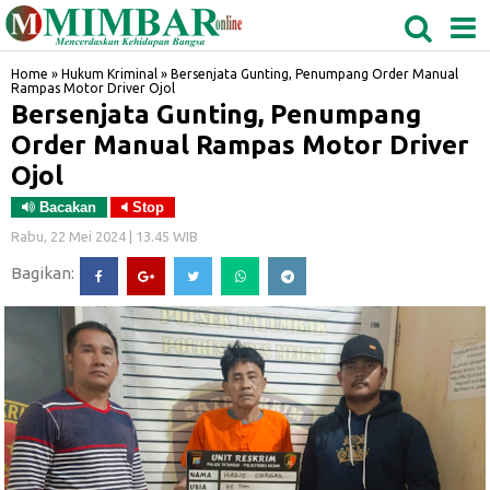
MEDAN
TABAGSEL
BIDANGRO
Home
»
Hukum Kriminal
»
Bersenjata Gunting, Penumpang Order Manual
Rampas Motor Driver Ojol
Bersenjata Gunting, Penumpang
Order Manual Rampas Motor Driver
Ojol
Bacakan
Stop
Rabu, 22 Mei 2024 | 13.45 WIB
Bagikan: