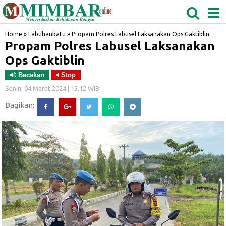
MEDAN
TABAGSEL
BIDANGRO
Home
»
Labuhanbatu
»
Propam Polres Labusel Laksanakan Ops Gaktiblin
Propam Polres Labusel Laksanakan
Ops Gaktiblin
Bacakan
Stop
Senin, 04 Maret 2024 | 15.12 WIB
Bagikan: