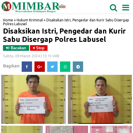
MEDAN
TABAGSEL
BIDANGRO
Home
»
Hukum Kriminal
»
Disaksikan Istri, Pengedar dan Kurir Sabu Disergap
Polres Labusel
Disaksikan Istri, Pengedar dan Kurir
Sabu Disergap Polres Labusel
Bacakan
Stop
Sabtu, 09 Maret 2024 | 13.15 WIB
Bagikan: