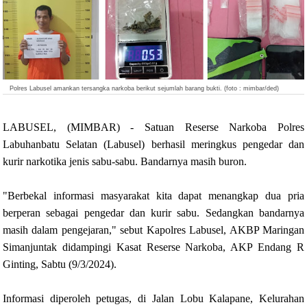
Polres Labusel amankan tersangka narkoba berikut sejumlah barang bukti. (foto : mimbar/ded)
LABUSEL, (MIMBAR) - Satuan Reserse Narkoba Polres
Labuhanbatu Selatan (Labusel) berhasil meringkus pengedar dan
kurir narkotika jenis sabu-sabu. Bandarnya masih buron.
"Berbekal informasi masyarakat kita dapat menangkap dua pria
berperan sebagai pengedar dan kurir sabu. Sedangkan bandarnya
masih dalam pengejaran," sebut Kapolres Labusel, AKBP Maringan
Simanjuntak didampingi Kasat Reserse Narkoba, AKP Endang R
Ginting, Sabtu (9/3/2024).
Informasi diperoleh petugas, di Jalan Lobu Kalapane, Kelurahan