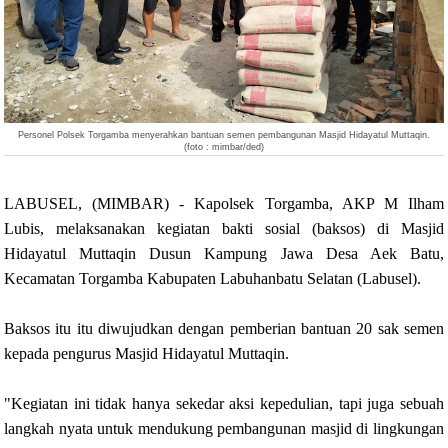
Personel Polsek Torgamba menyerahkan bantuan semen pembangunan Masjid Hidayatul Muttaqin.
(foto : mimbar/ded)
LABUSEL, (MIMBAR) - Kapolsek Torgamba, AKP M Ilham
Lubis, melaksanakan kegiatan bakti sosial (baksos) di Masjid
Hidayatul Muttaqin Dusun Kampung Jawa Desa Aek Batu,
Kecamatan Torgamba Kabupaten Labuhanbatu Selatan (Labusel).
Baksos itu itu diwujudkan dengan pemberian bantuan 20 sak semen
kepada pengurus Masjid Hidayatul Muttaqin.
"Kegiatan ini tidak hanya sekedar aksi kepedulian, tapi juga sebuah
langkah nyata untuk mendukung pembangunan masjid di lingkungan