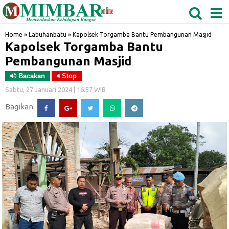
MEDAN
TABAGSEL
BIDANGRO
Home
»
Labuhanbatu
»
Kapolsek Torgamba Bantu Pembangunan Masjid
Kapolsek Torgamba Bantu
Pembangunan Masjid
Bacakan
Stop
Sabtu, 27 Januari 2024 | 16.57 WIB
Bagikan: