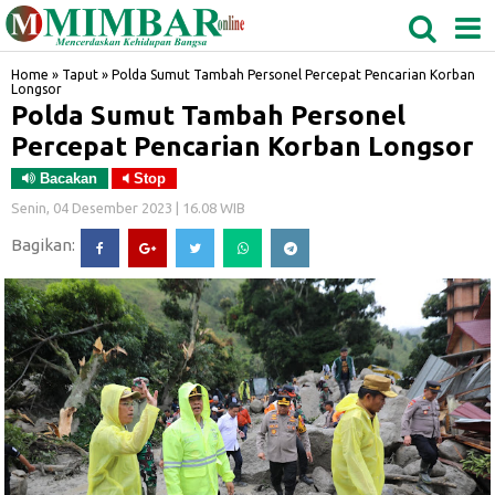
MEDAN
TABAGSEL
BIDANGRO
Home
»
Taput
»
Polda Sumut Tambah Personel Percepat Pencarian Korban
Longsor
Polda Sumut Tambah Personel
Percepat Pencarian Korban Longsor
Bacakan
Stop
Senin, 04 Desember 2023 | 16.08 WIB
Bagikan: