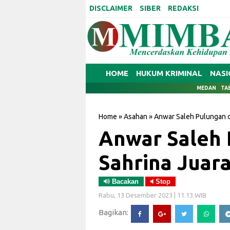
DISCLAIMER
SIBER
REDAKSI
HOME
HUKUM KRIMINAL
NASI
MEDAN
TA
Home
»
Asahan
»
Anwar Saleh Pulungan d
Anwar Saleh 
Sahrina Juar
Bacakan
Stop
Rabu, 13 Desember 2023 | 11.13 WIB
Bagikan: