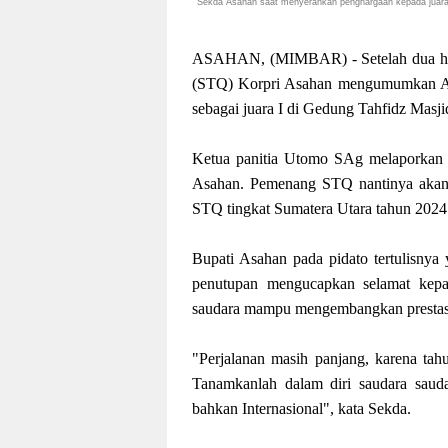
Sekda Asahan saat menyerahkan penghargaan kepada juara 
ASAHAN, (MIMBAR) - Setelah dua hari 
(STQ) Korpri Asahan mengumumkan Anwa
sebagai juara I di Gedung Tahfidz Mas
Ketua panitia Utomo SAg melaporkan 
Asahan. Pemenang STQ nantinya akan 
STQ tingkat Sumatera Utara tahun 2024
Bupati Asahan pada pidato tertulisny
penutupan mengucapkan selamat kepad
saudara mampu mengembangkan prestasin
"Perjalanan masih panjang, karena tah
Tanamkanlah dalam diri saudara sauda
bahkan Internasional", kata Sekda.