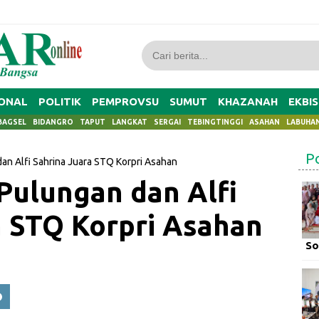
ONAL
POLITIK
PEMPROVSU
SUMUT
KHAZANAH
EKBIS
BAGSEL
BIDANGRO
TAPUT
LANGKAT
SERGAI
TEBINGTINGGI
ASAHAN
LABUHA
P
an Alfi Sahrina Juara STQ Korpri Asahan
Pulungan dan Alfi
a STQ Korpri Asahan
So