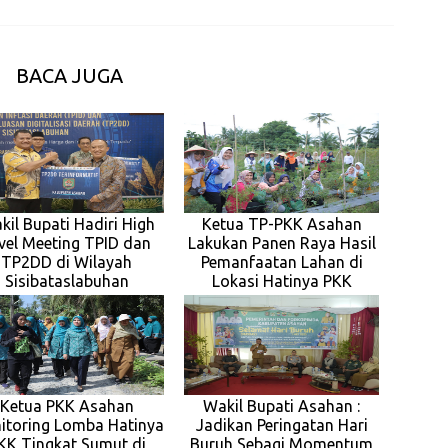
BACA JUGA
kil Bupati Hadiri High
Ketua TP-PKK Asahan
vel Meeting TPID dan
Lakukan Panen Raya Hasil
TP2DD di Wilayah
Pemanfaatan Lahan di
Sisibataslabuhan
Lokasi Hatinya PKK
Ketua PKK Asahan
Wakil Bupati Asahan :
itoring Lomba Hatinya
Jadikan Peringatan Hari
KK Tingkat Sumut di
Buruh Sebagi Momentum