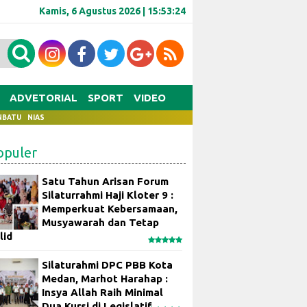
Kamis, 6 Agustus 2026 |
15:53:25
ADVETORIAL
SPORT
VIDEO
NBATU
NIAS
opuler
Satu Tahun Arisan Forum
Silaturrahmi Haji Kloter 9 :
Memperkuat Kebersamaan,
Musyawarah dan Tetap
lid
Silaturahmi DPC PBB Kota
Medan, Marhot Harahap :
Insya Allah Raih Minimal
Dua Kursi di Legislatif