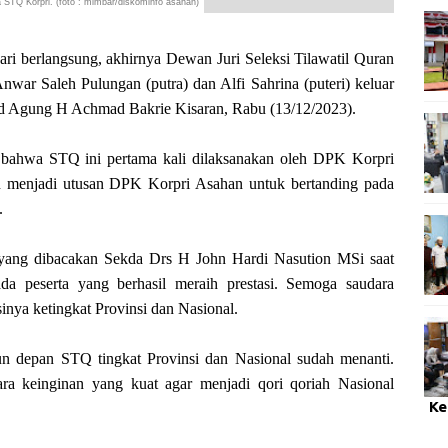
STQ Korpri. (foto : mimbar/diskominfo asahan)
berlangsung, akhirnya Dewan Juri Seleksi Tilawatil Quran
r Saleh Pulungan (putra) dan Alfi Sahrina (puteri) keluar
jid Agung H Achmad Bakrie Kisaran, Rabu (13/12/2023).
bahwa STQ ini pertama kali dilaksanakan oleh DPK Korpri
menjadi utusan DPK Korpri Asahan untuk bertanding pada
.
a yang dibacakan Sekda Drs H John Hardi Nasution MSi saat
a peserta yang berhasil meraih prestasi. Semoga saudara
ya ketingkat Provinsi dan Nasional.
un depan STQ tingkat Provinsi dan Nasional sudah menanti.
ra keinginan yang kuat agar menjadi qori qoriah Nasional
Ke