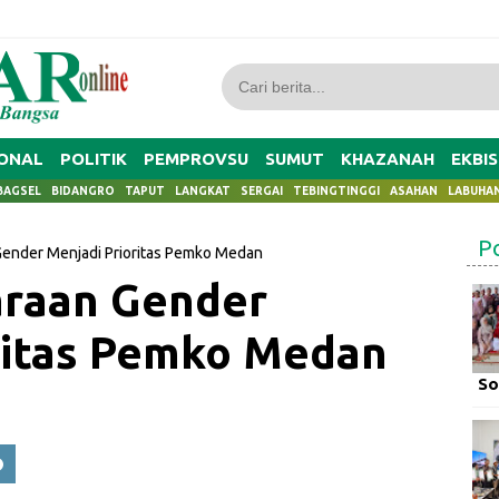
ONAL
POLITIK
PEMPROVSU
SUMUT
KHAZANAH
EKBIS
BAGSEL
BIDANGRO
TAPUT
LANGKAT
SERGAI
TEBINGTINGGI
ASAHAN
LABUHA
P
 Gender Menjadi Prioritas Pemko Medan
taraan Gender
ritas Pemko Medan
So