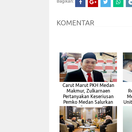
Bagikan:
KOMENTAR
Carut Marut PKH Medan
Makmur, Zulkarnaen
R
Pertanyakan Keseriusan
Me
Pemko Medan Salurkan
Uni
Bansos