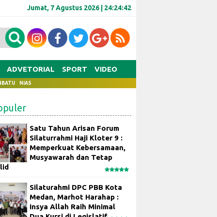
Jumat, 7 Agustus 2026 |
24:24:43
ADVETORIAL
SPORT
VIDEO
NBATU
NIAS
opuler
Satu Tahun Arisan Forum
Silaturrahmi Haji Kloter 9 :
Memperkuat Kebersamaan,
Musyawarah dan Tetap
lid
Silaturahmi DPC PBB Kota
Medan, Marhot Harahap :
Insya Allah Raih Minimal
Dua Kursi di Legislatif