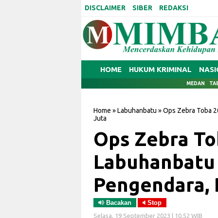
DISCLAIMER
SIBER
REDAKSI
HOME
HUKUM KRIMINAL
NASI
MEDAN
TA
Home
»
Labuhanbatu
»
Ops Zebra Toba 2
Juta
Ops Zebra To
Labuhanbatu 
Pengendara, 
Bacakan
Stop
Selasa, 19 September 2023 | 10.52 WIB