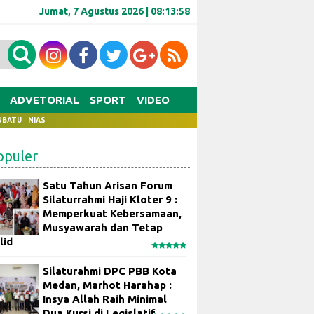
Jumat, 7 Agustus 2026 |
08:13:58
ADVETORIAL
SPORT
VIDEO
NBATU
NIAS
opuler
Satu Tahun Arisan Forum
Silaturrahmi Haji Kloter 9 :
Memperkuat Kebersamaan,
Musyawarah dan Tetap
lid
Silaturahmi DPC PBB Kota
Medan, Marhot Harahap :
Insya Allah Raih Minimal
Dua Kursi di Legislatif