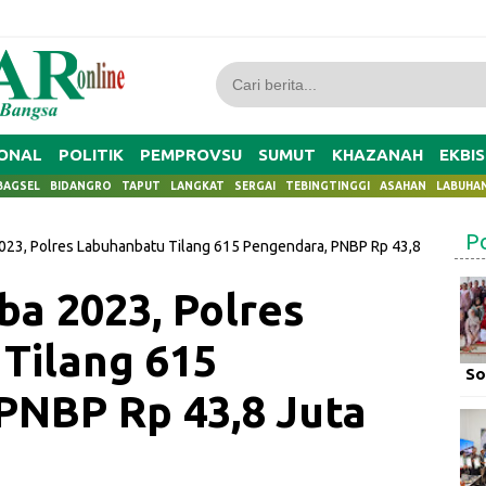
ONAL
POLITIK
PEMPROVSU
SUMUT
KHAZANAH
EKBIS
BAGSEL
BIDANGRO
TAPUT
LANGKAT
SERGAI
TEBINGTINGGI
ASAHAN
LABUHA
P
023, Polres Labuhanbatu Tilang 615 Pengendara, PNBP Rp 43,8
ba 2023, Polres
Tilang 615
So
PNBP Rp 43,8 Juta