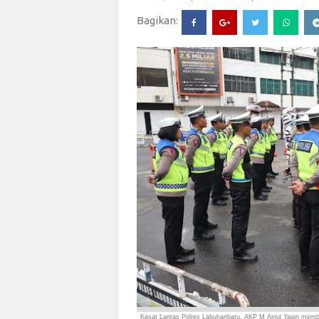
Bagikan:
Kasat Lantas Polres Labuhanbatu, AKP M Ainul Yaqin membe