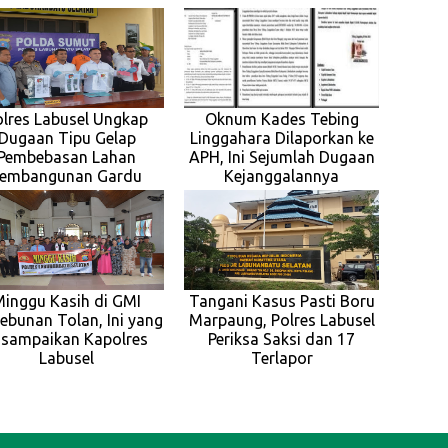
olres Labusel Ungkap
Oknum Kades Tebing
Dugaan Tipu Gelap
Linggahara Dilaporkan ke
Pembebasan Lahan
APH, Ini Sejumlah Dugaan
embangunan Gardu
Kejanggalannya
inggu Kasih di GMI
Tangani Kasus Pasti Boru
ebunan Tolan, Ini yang
Marpaung, Polres Labusel
isampaikan Kapolres
Periksa Saksi dan 17
Labusel
Terlapor