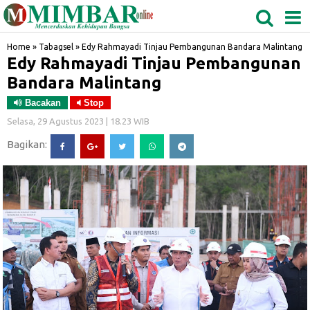
MEDAN
TABAGSEL
BIDANGRO
Home
»
Tabagsel
»
Edy Rahmayadi Tinjau Pembangunan Bandara Malintang
Edy Rahmayadi Tinjau Pembangunan
Bandara Malintang
Bacakan
Stop
Selasa, 29 Agustus 2023 | 18.23 WIB
Bagikan: