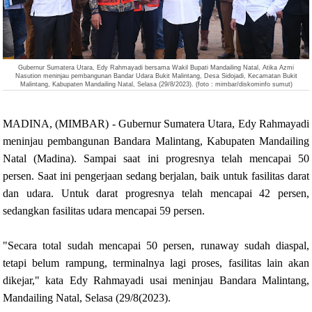
Gubernur Sumatera Utara, Edy Rahmayadi bersama Wakil Bupati Mandailing Natal, Atika Azmi
Nasution meninjau pembangunan Bandar Udara Bukit Malintang, Desa Sidojadi, Kecamatan Bukit
Malintang, Kabupaten Mandailing Natal, Selasa (29/8/2023). (foto : mimbar/diskominfo sumut)
MADINA, (MIMBAR) - Gubernur Sumatera Utara, Edy Rahmayadi
meninjau pembangunan Bandara Malintang, Kabupaten Mandailing
Natal (Madina). Sampai saat ini progresnya telah mencapai 50
persen. Saat ini pengerjaan sedang berjalan, baik untuk fasilitas darat
dan udara. Untuk darat progresnya telah mencapai 42 persen,
sedangkan fasilitas udara mencapai 59 persen.
"Secara total sudah mencapai 50 persen, runaway sudah diaspal,
tetapi belum rampung, terminalnya lagi proses, fasilitas lain akan
dikejar," kata Edy Rahmayadi usai meninjau Bandara Malintang,
Mandailing Natal, Selasa (29/8(2023).