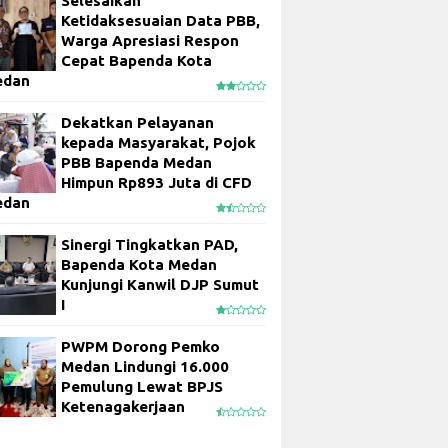
Selesaikan
Ketidaksesuaian Data PBB,
Warga Apresiasi Respon
Cepat Bapenda Kota
edan
Dekatkan Pelayanan
kepada Masyarakat, Pojok
PBB Bapenda Medan
Himpun Rp893 Juta di CFD
edan
Sinergi Tingkatkan PAD,
Bapenda Kota Medan
Kunjungi Kanwil DJP Sumut
I
PWPM Dorong Pemko
Medan Lindungi 16.000
Pemulung Lewat BPJS
Ketenagakerjaan