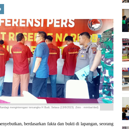
ndagi menginterogasi tersangka H Budi, Selasa (13/6/2023). (foto : mimbar/ded)
butkan, berdasarkan fakta dan bukti di lapangan, seorang