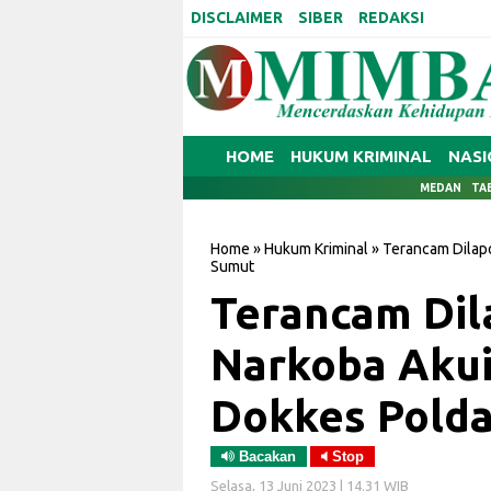
DISCLAIMER
SIBER
REDAKSI
HOME
HUKUM KRIMINAL
NASI
MEDAN
TA
Home
»
Hukum Kriminal
»
Terancam Dilap
Sumut
Terancam Dil
Narkoba Akui
Dokkes Pold
Bacakan
Stop
Selasa, 13 Juni 2023 | 14.31 WIB