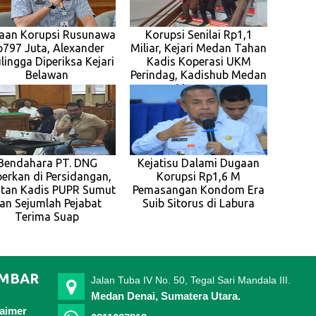
aan Korupsi Rusunawa
Korupsi Senilai Rp1,1
p797 Juta, Alexander
Miliar, Kejari Medan Tahan
lingga Diperiksa Kejari
Kadis Koperasi UKM
Belawan
Perindag, Kadishub Medan
Menyusu
Bendahara PT. DNG
Kejatisu Dalami Dugaan
erkan di Persidangan,
Korupsi Rp1,6 M
tan Kadis PUPR Sumut
Pemasangan Kondom Era
an Sejumlah Pejabat
Suib Sitorus di Labura
Terima Suap
IMBAR
Jalan Tuba IV No. 50, Tegal Sari Mandala III.
Medan Denai, Sumatera Utara.
laimer