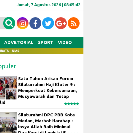
Jumat, 7 Agustus 2026 |
08:05:43
ADVETORIAL
SPORT
VIDEO
NBATU
NIAS
opuler
Satu Tahun Arisan Forum
Silaturrahmi Haji Kloter 9 :
Memperkuat Kebersamaan,
Musyawarah dan Tetap
lid
Silaturahmi DPC PBB Kota
Medan, Marhot Harahap :
Insya Allah Raih Minimal
Dua Kursi di Legislatif