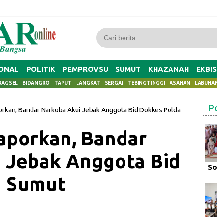
ONAL
POLITIK
PEMPROVSU
SUMUT
KHAZANAH
EKBIS
BAGSEL
BIDANGRO
TAPUT
LANGKAT
SERGAI
TEBINGTINGGI
ASAHAN
LABUHA
P
orkan, Bandar Narkoba Akui Jebak Anggota Bid Dokkes Polda
aporkan, Bandar
 Jebak Anggota Bid
So
a Sumut