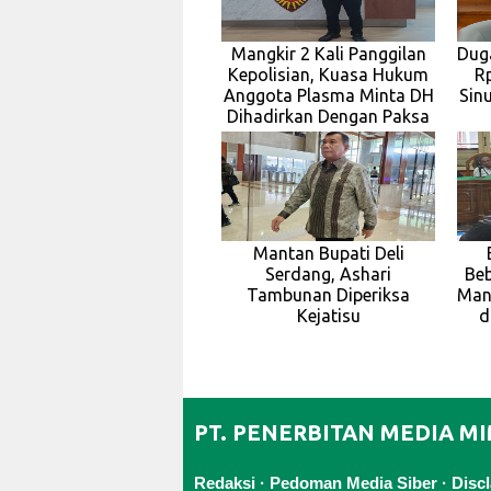
Mangkir 2 Kali Panggilan
Dug
Kepolisian, Kuasa Hukum
R
Anggota Plasma Minta DH
Sinu
Dihadirkan Dengan Paksa
Mantan Bupati Deli
Serdang, Ashari
Beb
Tambunan Diperiksa
Man
Kejatisu
d
PT. PENERBITAN MEDIA M
Redaksi
·
Pedoman Media Siber
·
Disc