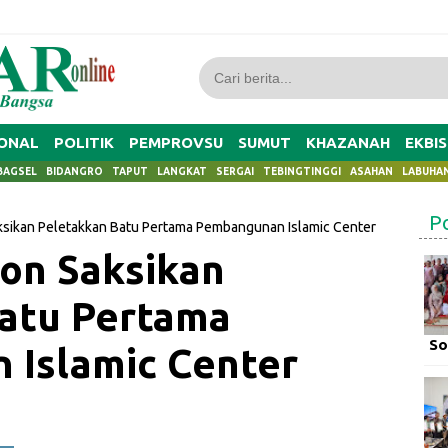
ONAL
POLITIK
PEMPROVSU
SUMUT
KHAZANAH
EKBIS
BAGSEL
BIDANGRO
TAPUT
LANGKAT
SERGAI
TEBINGTINGGI
ASAHAN
LABUHA
P
ksikan Peletakkan Batu Pertama Pembangunan Islamic Center
on Saksikan
atu Pertama
So
Islamic Center