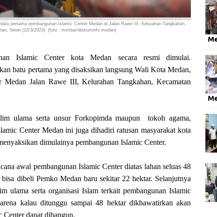
batu pertama pembangunan Islamic Center Medan di Jalan Rawe III, Kelurahan Tangkahan,
n, Senin (22/3/2023). (foto : mimbar/diskominfo medan)
M
Islamic Center kota Medan secara resmi dimulai.
akan batu pertama yang disaksikan langsung Wali Kota Medan,
er Medan Jalan Rawe III, Kelurahan Tangkahan, Kecamatan
M
 alim ulama serta unsur Forkopimda maupun tokoh agama,
amic Center Medan ini juga dihadiri ratusan masyarakat kota
menyaksikan dimulainya pembangunan Islamic Center.
ana awal pembangunan Islamic Center diatas lahan seluas 48
 bisa dibeli Pemko Medan baru sekitar 22 hektar. Selanjutnya
m ulama serta organisasi Islam terkait pembangunan Islamic
karena kalau ditunggu sampai 48 hektar dikhawatirkan akan
 Center dapat dibangun.