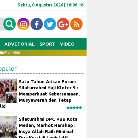
Sabtu, 8 Agustus 2026 |
16:06:17
ADVETORIAL
SPORT
VIDEO
NBATU
NIAS
opuler
Satu Tahun Arisan Forum
Silaturrahmi Haji Kloter 9 :
Memperkuat Kebersamaan,
Musyawarah dan Tetap
lid
Silaturahmi DPC PBB Kota
Medan, Marhot Harahap :
Insya Allah Raih Minimal
Dua Kursi di Legislatif