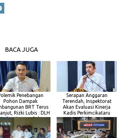
BACA JUGA
Polemik Penebangan
Serapan Anggaran
Pohon Dampak
Terendah, Inspektorat
mbangunan BRT Terus
Akan Evaluasi Kinerja
anjut, Rizki Lubis : DLH
Kadis Perkimcikataru
Medan Jangan Suka
Medan