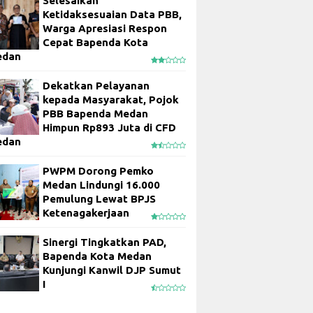
Selesaikan
Ketidaksesuaian Data PBB,
Warga Apresiasi Respon
Cepat Bapenda Kota
edan
Dekatkan Pelayanan
kepada Masyarakat, Pojok
PBB Bapenda Medan
Himpun Rp893 Juta di CFD
edan
PWPM Dorong Pemko
Medan Lindungi 16.000
Pemulung Lewat BPJS
Ketenagakerjaan
Sinergi Tingkatkan PAD,
Bapenda Kota Medan
Kunjungi Kanwil DJP Sumut
I