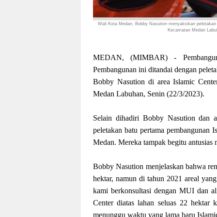
Wali Kota Medan, Bobby Nasution menyaksikan peletakan 
Kecamatan Medan Labuha
MEDAN, (MIMBAR) - Pembangunan 
Pembangunan ini ditandai dengan pelet
Bobby Nasution di area Islamic Cent
Medan Labuhan, Senin (22/3/2023).
Selain dihadiri Bobby Nasution dan
peletakan batu pertama pembangunan Isl
Medan. Mereka tampak begitu antusias 
Bobby Nasution menjelaskan bahwa renc
hektar, namun di tahun 2021 areal yang
kami berkonsultasi dengan MUI dan ali
Center diatas lahan seluas 22 hektar 
menunggu waktu yang lama baru Islamic