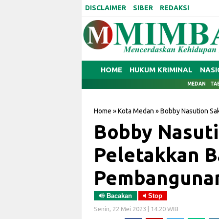
DISCLAIMER
SIBER
REDAKSI
HOME
HUKUM KRIMINAL
NASI
MEDAN
TA
Home
»
Kota Medan
»
Bobby Nasution Sa
Bobby Nasuti
Peletakkan B
Pembangunan 
Bacakan
Stop
Senin, 22 Mei 2023 | 14.20 WIB