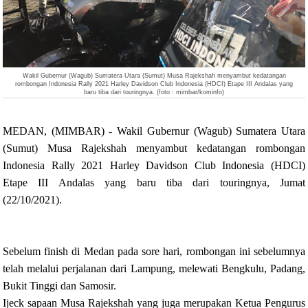
Wakil Gubernur (Wagub) Sumatera Utara (Sumut) Musa Rajekshah menyambut kedatangan
rombongan Indonesia Rally 2021 Harley Davidson Club Indonesia (HDCI) Etape III Andalas yang
baru tiba dari touringnya. (foto : mimbar/kominfo)
MEDAN, (MIMBAR) - Wakil Gubernur (Wagub) Sumatera Utara
(Sumut) Musa Rajekshah menyambut kedatangan rombongan
Indonesia Rally 2021 Harley Davidson Club Indonesia (HDCI)
Etape III Andalas yang baru tiba dari touringnya, Jumat
(22/10/2021).
Sebelum finish di Medan pada sore hari, rombongan ini sebelumnya
telah melalui perjalanan dari Lampung, melewati Bengkulu, Padang,
Bukit Tinggi dan Samosir.
Ijeck sapaan Musa Rajekshah yang juga merupakan Ketua Pengurus