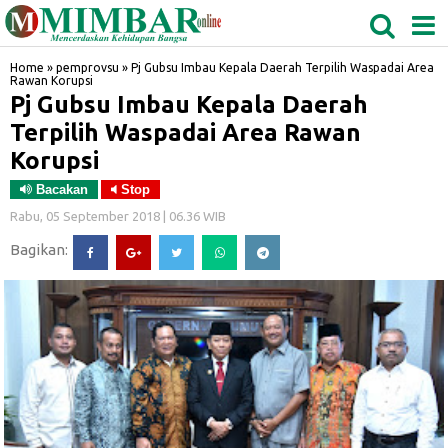
MEDAN
TABAGSEL
BIDANGRO
Home
»
pemprovsu
»
Pj Gubsu Imbau Kepala Daerah Terpilih Waspadai Area
Rawan Korupsi
Pj Gubsu Imbau Kepala Daerah
Terpilih Waspadai Area Rawan
Korupsi
Bacakan
Stop
Rabu, 05 September 2018 | 06.36 WIB
Bagikan: