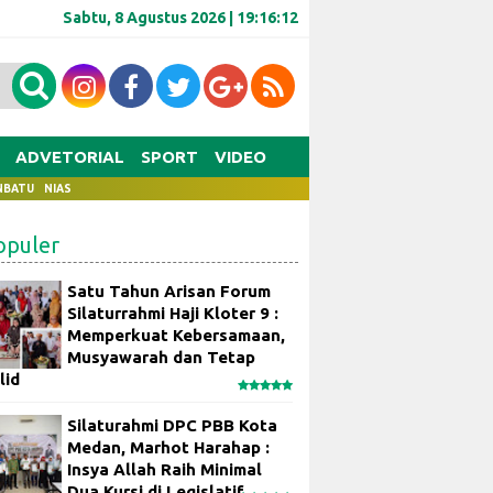
Sabtu, 8 Agustus 2026 |
19:16:12
ADVETORIAL
SPORT
VIDEO
NBATU
NIAS
opuler
Satu Tahun Arisan Forum
Silaturrahmi Haji Kloter 9 :
Memperkuat Kebersamaan,
Musyawarah dan Tetap
lid
Silaturahmi DPC PBB Kota
Medan, Marhot Harahap :
Insya Allah Raih Minimal
Dua Kursi di Legislatif