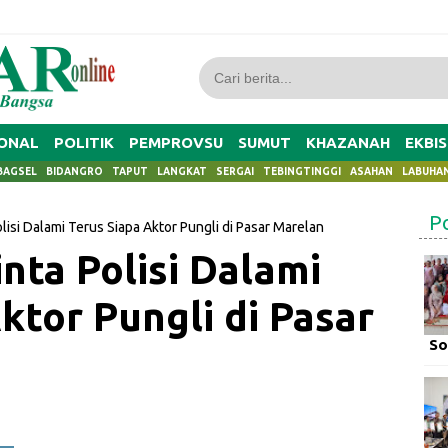
ONAL
POLITIK
PEMPROVSU
SUMUT
KHAZANAH
EKBIS
BAGSEL
BIDANGRO
TAPUT
LANGKAT
SERGAI
TEBINGTINGGI
ASAHAN
LABUHA
P
isi Dalami Terus Siapa Aktor Pungli di Pasar Marelan
nta Polisi Dalami
ktor Pungli di Pasar
So