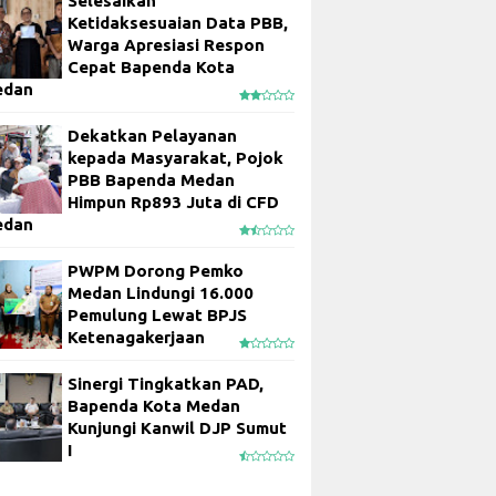
Selesaikan
Ketidaksesuaian Data PBB,
Warga Apresiasi Respon
Cepat Bapenda Kota
edan
Dekatkan Pelayanan
kepada Masyarakat, Pojok
PBB Bapenda Medan
Himpun Rp893 Juta di CFD
edan
PWPM Dorong Pemko
Medan Lindungi 16.000
Pemulung Lewat BPJS
Ketenagakerjaan
Sinergi Tingkatkan PAD,
Bapenda Kota Medan
Kunjungi Kanwil DJP Sumut
I