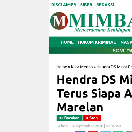
DISCLAIMER
SIBER
REDAKSI
HOME
HUKUM KRIMINAL
NASI
MEDAN
TA
Home
»
Kota Medan
»
Hendra DS Minta Pol
Hendra DS Mi
Terus Siapa A
Marelan
Bacakan
Stop
Selasa, 18 September 2018 | 07.36 WIB