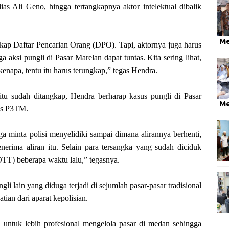
lias Ali Geno
, hingga tertangkapnya aktor intelektual dibalik
M
ngkap Daftar Pencarian Orang (DPO). Tapi, aktornya juga harus
ga aksi pungli di Pasar Marelan dapat tuntas. Kita sering lihat,
kenapa, tentu itu harus terungkap,” tegas Hendra.
u sudah ditangkap, Hendra berharap kasus pungli di Pasar
M
rus P3TM.
 minta polisi menyelidiki sampai dimana alirannya berhenti,
nerima aliran itu. Selain para tersangka yang sudah diciduk
TT) beberapa waktu lalu,” tegasnya.
li lain yang diduga terjadi di sejumlah pasar-pasar tradisional
tian dari aparat kepolisian.
a untuk lebih profesional mengelola pasar di medan sehingga