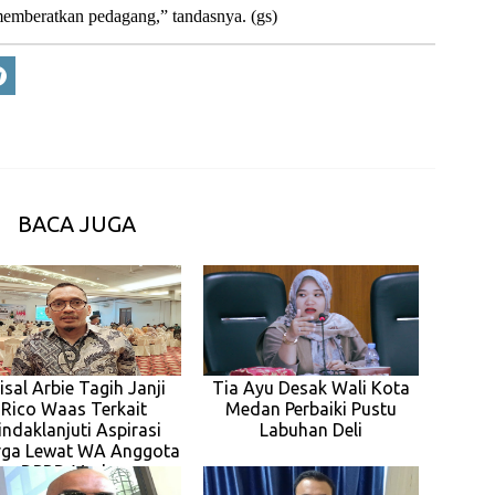
 memberatkan pedagang,” tandasnya.
(gs)
BACA JUGA
isal Arbie Tagih Janji
Tia Ayu Desak Wali Kota
Rico Waas Terkait
Medan Perbaiki Pustu
indaklanjuti Aspirasi
Labuhan Deli
ga Lewat WA Anggota
DPRD Medan