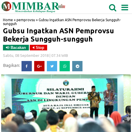
MEDAN
TABAGSEL
BIDANGRO
Home
»
pemprovsu
»
Gubsu Ingatkan ASN Pemprovsu Bekerja Sungguh-
sungguh
Gubsu Ingatkan ASN Pemprovsu
Bekerja Sungguh-sungguh
Bacakan
Stop
Sabtu, 08 September 2018 | 07.34 WIB
Bagikan: