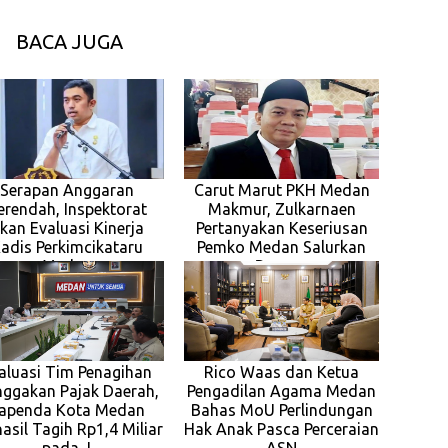
BACA JUGA
Serapan Anggaran
Carut Marut PKH Medan
erendah, Inspektorat
Makmur, Zulkarnaen
kan Evaluasi Kinerja
Pertanyakan Keseriusan
adis Perkimcikataru
Pemko Medan Salurkan
Medan
Bansos
aluasi Tim Penagihan
Rico Waas dan Ketua
ggakan Pajak Daerah,
Pengadilan Agama Medan
apenda Kota Medan
Bahas MoU Perlindungan
asil Tagih Rp1,4 Miliar
Hak Anak Pasca Perceraian