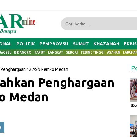
ONAL
POLITIK
PEMPROVSU
SUMUT
KHAZANAH
EKBIS
BAGSEL
BIDANGRO
TAPUT
LANGKAT
SERGAI
TEBINGTINGGI
ASAHAN
LABUHA
P
n Penghargaan 12 ASN Pemko Medan
rahkan Penghargaan
o Medan
So