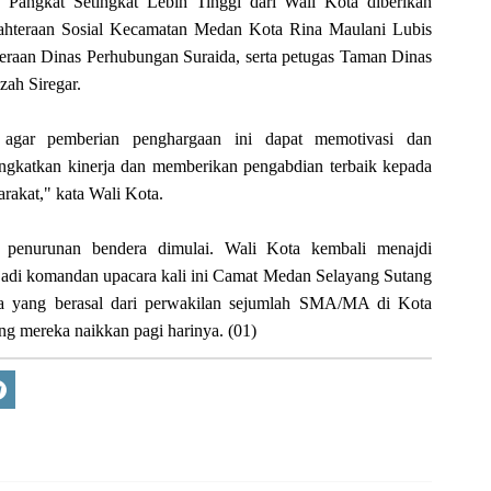
angkat Setingkat Lebih Tinggi dari Wali Kota diberikan
ahteraan Sosial Kecamatan Medan Kota Rina Maulani Lubis
eraan Dinas Perhubungan Suraida, serta petugas Taman Dinas
ah Siregar.
 agar pemberian penghargaan ini dapat memotivasi dan
ngkatkan kinerja dan memberikan pengabdian terbaik kepada
rakat," kata Wali Kota.
i penurunan bendera dimulai. Wali Kota kembali menajdi
jadi komandan upacara kali ini Camat Medan Selayang Sutang
a yang berasal dari perwakilan sejumlah SMA/MA di Kota
g mereka naikkan pagi harinya.
(01)