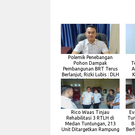
Polemik Penebangan
Pohon Dampak
T
Pembangunan BRT Terus
A
Berlanjut, Rizki Lubis : DLH
K
Medan Jangan Suka
Rico Waas Tinjau
Ev
Rehabilitasi 3 RTLH di
Tun
Medan Tuntungan, 213
B
Unit Ditargetkan Rampung
Berh