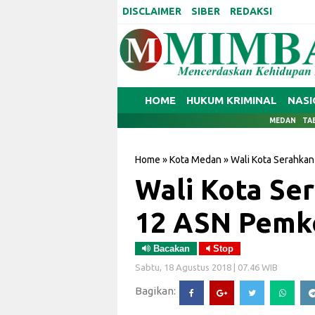
DISCLAIMER
SIBER
REDAKSI
HOME
HUKUM KRIMINAL
NASI
MEDAN
TA
Home
»
Kota Medan
»
Wali Kota Serahka
Wali Kota Se
12 ASN Pemk
Bacakan
Stop
Sabtu, 18 Agustus 2018 | 07.46 WIB
Bagikan: