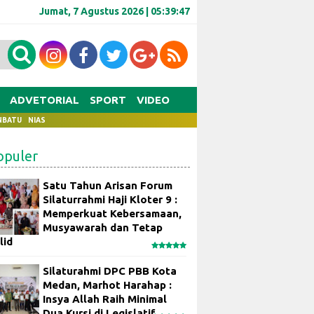
Jumat, 7 Agustus 2026 |
05:39:47
ADVETORIAL
SPORT
VIDEO
NBATU
NIAS
opuler
Satu Tahun Arisan Forum
Silaturrahmi Haji Kloter 9 :
Memperkuat Kebersamaan,
Musyawarah dan Tetap
lid
Silaturahmi DPC PBB Kota
Medan, Marhot Harahap :
Insya Allah Raih Minimal
Dua Kursi di Legislatif