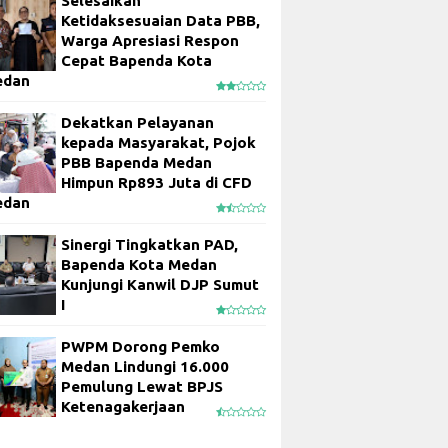
Selesaikan
Ketidaksesuaian Data PBB,
Warga Apresiasi Respon
Cepat Bapenda Kota
edan
Dekatkan Pelayanan
kepada Masyarakat, Pojok
PBB Bapenda Medan
Himpun Rp893 Juta di CFD
edan
Sinergi Tingkatkan PAD,
Bapenda Kota Medan
Kunjungi Kanwil DJP Sumut
I
PWPM Dorong Pemko
Medan Lindungi 16.000
Pemulung Lewat BPJS
Ketenagakerjaan