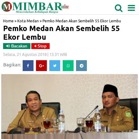
MEDAN
TABAGSEL
BIDANGRO
Home
»
Kota Medan
»
Pemko Medan Akan Sembelih 55 Ekor Lembu
Pemko Medan Akan Sembelih 55
Ekor Lembu
Bacakan
Stop
Selasa, 21 Agustus 2018 | 13.31 WIB
Bagikan: