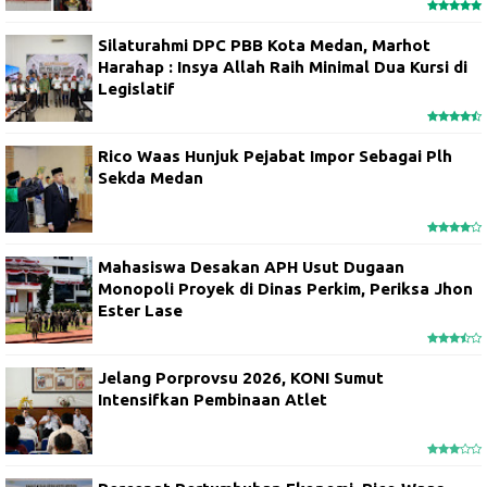
Silaturahmi DPC PBB Kota Medan, Marhot
Harahap : Insya Allah Raih Minimal Dua Kursi di
Legislatif
Rico Waas Hunjuk Pejabat Impor Sebagai Plh
Sekda Medan
Mahasiswa Desakan APH Usut Dugaan
Monopoli Proyek di Dinas Perkim, Periksa Jhon
Ester Lase
Jelang Porprovsu 2026, KONI Sumut
Intensifkan Pembinaan Atlet