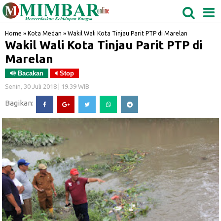
MEDAN
TABAGSEL
BIDANGRO
Home
»
Kota Medan
»
Wakil Wali Kota Tinjau Parit PTP di Marelan
Wakil Wali Kota Tinjau Parit PTP di
Marelan
Bacakan
Stop
Senin, 30 Juli 2018 | 19.39 WIB
Bagikan: